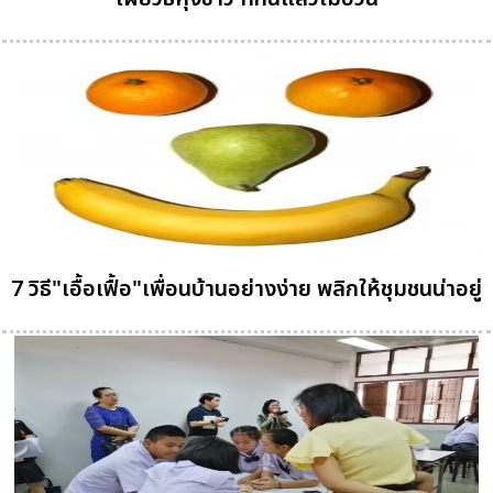
7 วิธี"เอื้อเฟื้อ"เพื่อนบ้านอย่างง่าย พลิกให้ชุมชนน่าอยู่