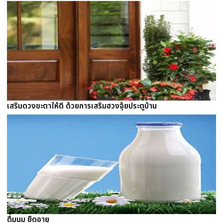
เสริมดวงชะตาให้ดี ด้วยการเสริมฮวงจุ้ยประตูบ้าน
ดื่มนม ยืดอายุ