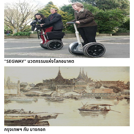
"SEGWAY" นวตกรรมแห่งโลกอนาคต
กรุงเทพฯ กับ บางกอก