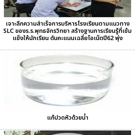
เจาะลึกความสำเร็จการบริหารโรงเรียนตามแนวทาง
SLC ของร.ร.พุทธจักรวิทยา สร้างฐานการเรียนรู้ที่เข้ม
แข็งให้นักเรียน ดันคะแนนเฉลี่ยโอเน็ตปี62 พุ่ง
แก้ปวดหัวด้วยน้ำ