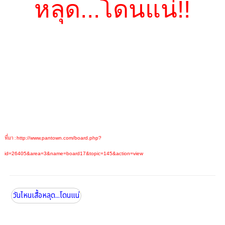
หลุด...โดนแน่!!
ที่มา :
http://www.pantown.com/board.php?
id=26405&area=3&name=board17&topic=145&action=view
วันไหนเสื้อหลุด...โดนแน่