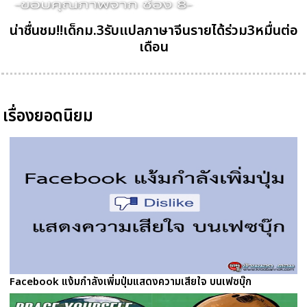
น่าชื่นชม!!เด็กม.3รับแปลภาษาจีนรายได้ร่วม3หมื่นต่อ
เดือน
เรื่องยอดนิยม
Facebook แง้มกำลังเพิ่มปุ่มแสดงความเสียใจ บนเฟซบุ๊ก