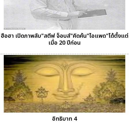
ฮือฮา เปิดภาพลับ"สตีฟ จ็อบส์"คิดค้น"ไอแพด"ได้ตั้งแต่
เมื่อ 20 ปีก่อน
อิทธิบาท 4