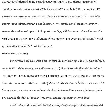
สวิสเซอร์แลนด์ เพื่อทรงศึกษาต่อ และเสด็จกลับประเทศไทย พ.ศ. 2493 ทรงประกอบพระราชพิธี
ราชาภิเษกสมรสกับสมเด็จพระนางเจ้าสิริกิตติ์ พระบรมราชินีนาถ เมื่อวันที่ 28 เมษายน พ.ศ. 2493
และทรง ประกอบพระราชพิธีบรมราชาภิเษก เมื่อวันที่ 5 พฤษภาคม พ.ศ. 2493 จากนั้นทรงเสด็จไป
สวิสเซอร์แลนด์ เพื่อทรงศึกษาต่อ และเสด็จกลับ พ.ศ. 2494 ทรงมีพระราชโอรสและพระราชธิดา 4
พระองค์ คือ สมเด็จพระเจ้าลูกเธอ เจ้าฟ้าอุบลรัตนราชกัญญา สิริวัฒนาพรรณวดี สมเด็จพระบรมโอ
รสาธิราชสยาม มกุฎราชกุมาร สมเด็จพระเทพรัตนราชสุดาฯ สยามบรมราชกุมารี และสมเด็จพระเจ้า
ลูกเธอ เจ้าฟ้าจุฬา ภรณวลัยลักษณ์ อัครราชกุมารี
พระราชกรณียกิจที่สำคัญ
แม้ว่าบทบาทของพระมหากษัตริย์หลังการเปลี่ยนแปลงการปกครอง พ.ศ. 2475 จะลดลงเป็นพระ
มหากษัตริย์ภายใต้รัฐธรรมนูญ พระองค์ยังคงพยายามปฏิบัติพระราชภารกิจเพื่อก่อให้เกิดประโยชน์
ใน ด้านต่างๆ คือ ทางด้านเศรษฐกิจ ทรงพยายามช่วยเหลือ โดยการส่งเสริมอาชีพ เช่น การทำฟาร์ม
โคนม พระราช ทานความคิดในการประดิษฐ์เครื่องยนต์กลไก ส่งเสริมการเลี้ยงไหม การประมง ป่าไม้
โครงการ เกษตรหลวงที่ดอยอ่างขางจังหวัดเชียงใหม่ เพื่อชักชวนให้ชาวเขาเลิกปลูกฝิ่น มาปลูกพืช
ผลและดอกไม้ ที่จะเป็นประโยชน์กว่า โครงการเกษตรกรรมที่หุบกระพง ประจวบคีรีขันธ์
ทางด้านสังคม เสด็จพระราชดำเนินไปเยี่ยมราษฎรจังหวัดต่างๆ อย่างทั่วถึง ทรงก่อตั้งมูลนิธิ