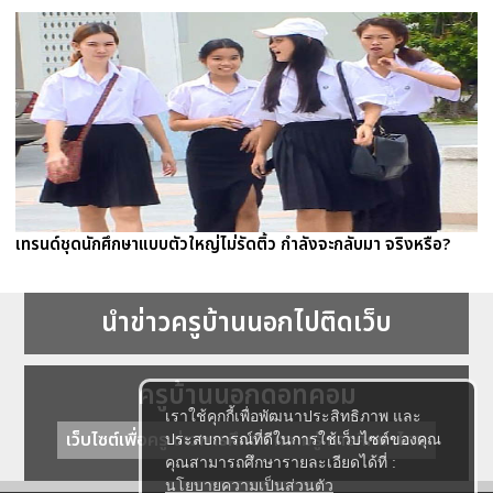
เทรนด์ชุดนักศึกษาแบบตัวใหญ่ไม่รัดติ้ว กำลังจะกลับมา จริงหรือ?
นำข่าวครูบ้านนอกไปติดเว็บ
ครูบ้านนอกดอทคอม
เราใช้คุกกี้เพื่อพัฒนาประสิทธิภาพ และ
เว็บไซต์เพื่อครู ข่าวการศึกษา ความรู้ การศึกษาไทย
ประสบการณ์ที่ดีในการใช้เว็บไซต์ของคุณ
คุณสามารถศึกษารายละเอียดได้ที่ :
นโยบายความเป็นส่วนตัว