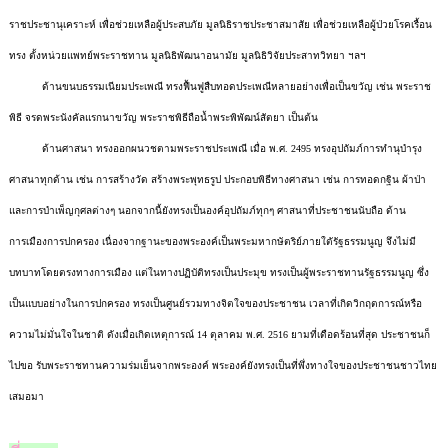
ราชประชานุเคราะห์ เพื่อช่วยเหลือผู้ประสบภัย มูลนิธิราชประชาสมาสัย เพื่อช่วยเหลือผู้ป่วยโรคเรื้อน
ทรง ตั้งหน่วยแพทย์พระราชทาน มูลนิธิพัฒนาอนามัย มูลนิธิวิจัยประสาทวิทยา ฯลฯ
ด้านขนบธรรมเนียมประเพณี ทรงฟื้นฟูสืบทอดประเพณีหลายอย่างเพื่อเป็นขวัญ เช่น พระราช
พิธี จรดพระนังคัลแรกนาขวัญ พระราชพิธีถือน้ำพระพิพัฒน์สัตยา เป็นต้น
ด้านศาสนา ทรงออกผนวชตามพระราชประเพณี เมื่อ พ.ศ. 2495 ทรงอุปถัมภ์การทำนุบำรุง
ศาสนาทุกด้าน เช่น การสร้างวัด สร้างพระพุทธรูป ประกอบพิธีทางศาสนา เช่น การทอดกฐิน ผ้าป่า
และการบำเพ็ญกุศลต่างๆ นอกจากนี้ยังทรงเป็นองค์อุปถัมภ์ทุกๆ ศาสนาที่ประชาชนนับถือ ด้าน
การเมืองการปกครอง เนื่องจากฐานะของพระองค์เป็นพระมหากษัตริย์ภายใตัรัฐธรรมนูญ จึงไม่มี
บทบาทโดยตรงทางการเมือง แต่ในทางปฏิบัติทรงเป็นประมุข ทรงเป็นผู้พระราชทานรัฐธรรมนูญ ซึ่ง
เป็นแบบอย่างในการปกครอง ทรงเป็นศูนย์รวมทางจิตใจของประชาชน เวลาที่เกิดวิกฤตการณ์หรือ
ความไม่มั่นใจในชาติ ดังเมื่อเกิดเหตุการณ์ 14 ตุลาคม พ.ศ. 2516 ยามที่เดือดร้อนที่สุด ประชาชนก็
ไปขอ รับพระราชทานความร่มเย็นจากพระองค์ พระองค์ยังทรงเป็นที่พึ่งทางใจของประชาชนชาวไทย
เสมอมา