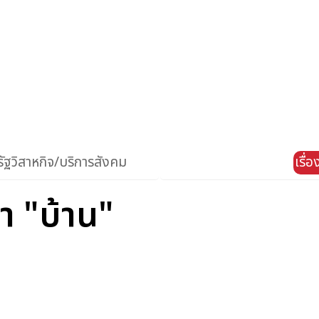
ัฐวิสาหกิจ/บริการสังคม
เรื่
่า "บ้าน"