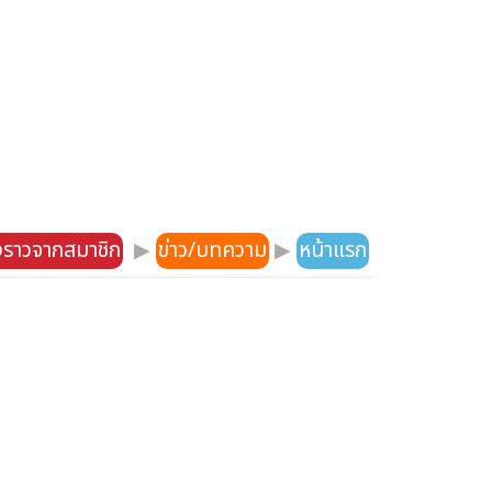
องราวจากสมาชิก
▶
ข่าว/บทความ
▶
หน้าแรก