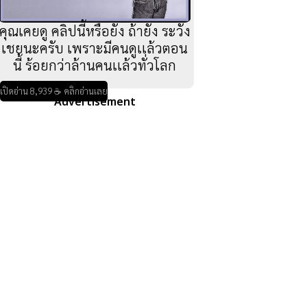
คุณเคยดู คลิปนี้หรือยัง ถ้ายัง ระวัง
เชยนะครับ เพราะมีคนดูเเล้วตอน
นี้ ร้อยกว่าล้านคนเเล้วทั่วโลก
เปิดอ่าน 8,939 ☕ คลิกอ่านเลย
Advertisement