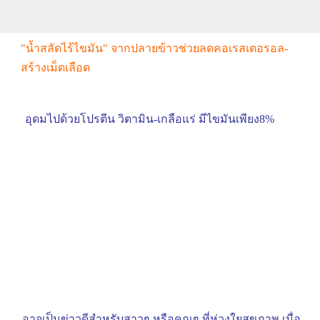
"น้ำสลัดไร้ไขมัน" จากปลายข้าวช่วยลดคอเรสเตอรอล-
สร้างเม็ดเลือด
อุดมไปด้วยโปรตีน วิตามิน-เกลือแร่ มีไขมันเพียง8%
อาจเป็นข่าวดีสำหรับสาวๆ หรือคุณๆ ที่ห่วงใยสุขภาพ เมื่อ