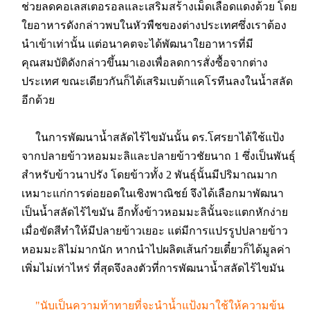
ช่วยลดคอเลสเตอรอลและเสริมสร้างเม็ดเลือดแดงด้วย โดย
ใยอาหารดังกล่าวพบในหัวพืชของต่างประเทศซึ่งเราต้อง
นำเข้าเท่านั้น แต่อนาคตจะได้พัฒนาใยอาหารที่มี
คุณสมบัติดังกล่าวขึ้นมาเองเพื่อลดการสั่งซื้อจากต่าง
ประเทศ ขณะเดียวกันก็ได้เสริมเบต้าแคโรทีนลงในน้ำสลัด
อีกด้วย
ในการพัฒนาน้ำสลัดไร้ไขมันนั้น ดร.โศรยาได้ใช้แป้ง
จากปลายข้าวหอมมะลิและปลายข้าวชัยนาถ 1 ซึ่งเป็นพันธุ์
สำหรับข้าวนาปรัง โดยข้าวทั้ง 2 พันธุ์นั้นมีปริมาณมาก
เหมาะแก่การต่อยอดในเชิงพาณิชย์ จึงได้เลือกมาพัฒนา
เป็นน้ำสลัดไร้ไขมัน อีกทั้งข้าวหอมมะลินั้นจะแตกหักง่าย
เมื่อขัดสีทำให้มีปลายข้าวเยอะ แต่มีการแปรรูปปลายข้าว
หอมมะลิไม่มากนัก หากนำไปผลิตเส้นก๋วยเตี๋ยวก็ได้มูลค่า
เพิ่มไม่เท่าไหร่ ที่สุดจึงลงตัวที่การพัฒนาน้ำสลัดไร้ไขมัน
"นับเป็นความท้าทายที่จะนำน้ำแป้งมาใช้ให้ความข้น