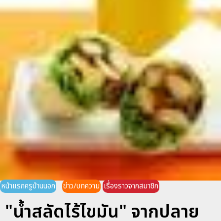
หน้าแรกครูบ้านนอก
ข่าว/บทความ
เรื่องราวจากสมาชิก
"น้ำสลัดไร้ไขมัน" จากปลาย