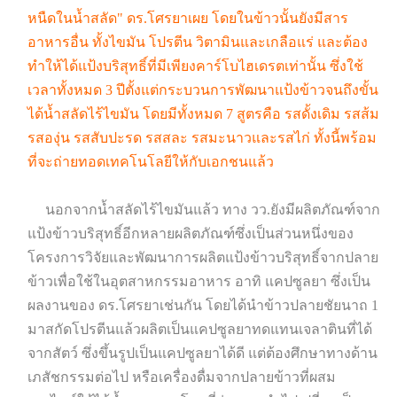
หนืดในน้ำสลัด" ดร.โศรยาเผย โดยในข้าวนั้นยังมีสาร
อาหารอื่น ทั้งไขมัน โปรตีน วิตามินและเกลือแร่ และต้อง
ทำให้ได้แป้งบริสุทธิ์ที่มีเพียงคาร์โบไฮเดรตเท่านั้น ซึ่งใช้
เวลาทั้งหมด 3 ปีตั้งแต่กระบวนการพัฒนาแป้งข้าวจนถึงขั้น
ได้น้ำสลัดไร้ไขมัน โดยมีทั้งหมด 7 สูตรคือ รสดั้งเดิม รสส้ม
รสองุ่น รสสับปะรด รสสละ รสมะนาวและรสไก่ ทั้งนี้พร้อม
ที่จะถ่ายทอดเทคโนโลยีให้กับเอกชนแล้ว
นอกจากน้ำสลัดไร้ไขมันแล้ว ทาง วว.ยังมีผลิตภัณฑ์จาก
แป้งข้าวบริสุทธิ์อีกหลายผลิตภัณฑ์ซึ่งเป็นส่วนหนึ่งของ
โครงการวิจัยและพัฒนาการผลิตแป้งข้าวบริสุทธิ์จากปลาย
ข้าวเพื่อใช้ในอุตสาหกรรมอาหาร อาทิ แคปซูลยา ซึ่งเป็น
ผลงานของ ดร.โศรยาเช่นกัน โดยได้นำข้าวปลายชัยนาถ 1
มาสกัดโปรตีนแล้วผลิตเป็นแคปซูลยาทดแทนเจลาตินที่ได้
จากสัตว์ ซึ่งขึ้นรูปเป็นแคปซูลยาได้ดี แต่ต้องศึกษาทางด้าน
เภสัชกรรมต่อไป หรือเครื่องดื่มจากปลายข้าวที่ผสม