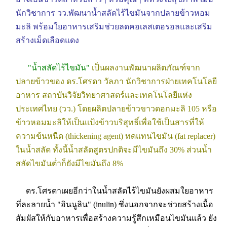
นักวิชาการ วว.พัฒนาน้ำสลัดไร้ไขมันจากปลายข้าวหอม
มะลิ พร้อมใยอาหารเสริมช่วยลดคอเลสเตอรอลและเสริม
สร้างเม็ดเลือดแดง
"น้ำสลัดไร้ไขมัน"
เป็นผลงานพัฒนาผลิตภัณฑ์จาก
ปลายข้าวของ ดร.โศรดา วัลภา นักวิชาการฝ่ายเทคโนโลยี
อาหาร สถาบันวิจัยวิทยาศาสตร์และเทคโนโลยีแห่ง
ประเทศไทย (วว.) โดยผลิตปลายข้าวขาวดอกมะลิ 105 หรือ
ข้าวหอมมะลิให้เป็นแป้งข้าวบริสุทธิ์เพื่อใช้เป็นสารที่ให้
ความข้นหนืด (thickening agent) ทดแทนไขมัน (fat replacer)
ในน้ำสลัด ทั้งนี้น้ำสลัดสูตรปกติจะมีไขมันถึง 30% ส่วนน้ำ
สลัดไขมันต่ำก็ยังมีไขมันถึง 8%
ดร.โศรดาเผยอีกว่าในน้ำสลัดไร้ไขมันยังผสมใยอาหาร
ที่ละลายน้ำ "อินนูลิน" (inulin) ซึ่งนอกจากจะช่วยสร้างเนื้อ
สัมผัสให้กับอาหารเพื่อสร้างความรู้สึกเหมือนไขมันแล้ว ยัง