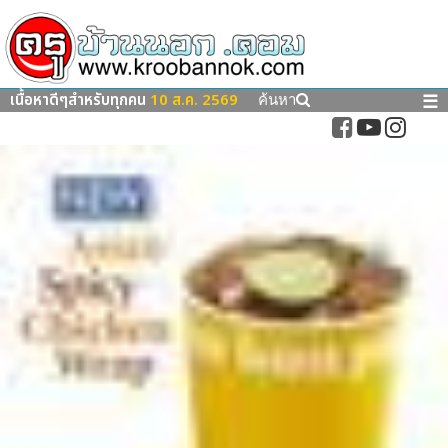
เนื้อหาดีๆสำหรับทุกคน
10 ส.ค. 2569
☰
ค้นหา