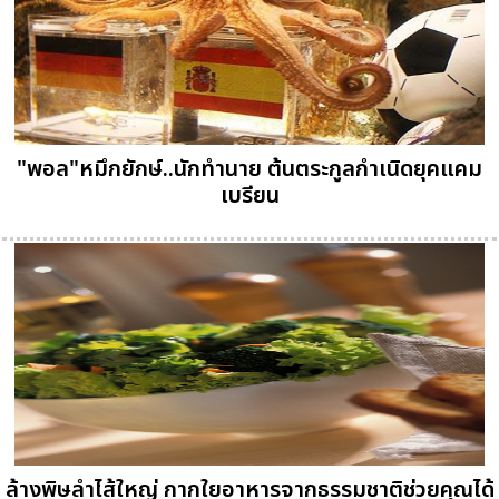
"พอล"หมึกยักษ์..นักทำนาย ต้นตระกูลกำเนิดยุคแคม
เบรียน
ล้างพิษลำไส้ใหญ่ กากใยอาหารจากธรรมชาติช่วยคุณได้