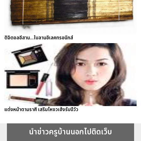
ดิจิตอลอีสาน...ใบลานอิเลคทรอนิกส์
แต่งหน้าตามราศี เสริมโหงวเฮ้งรับปีวัว
นำข่าวครูบ้านนอกไปติดเว็บ