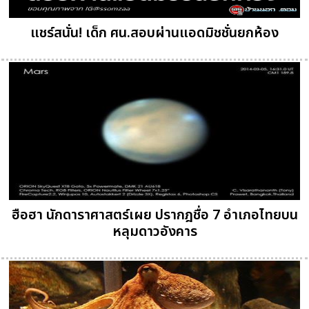
แชร์สนั่น! เด็ก ศน.สอบผ่านแอดมิชชั่นยกห้อง
ฮือฮา นักดาราศาสตร์เผย ปรากฎชื่อ 7 อำเภอไทยบน
หลุมดาวอังคาร