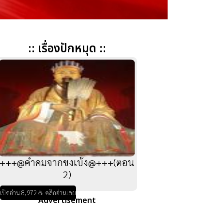
:: เรื่องปักหมุด ::
+++@คำคมจากขงเบ้ง@+++(ตอน
2)
เปิดอ่าน 8,972 ☕ คลิกอ่านเลย
Advertisement