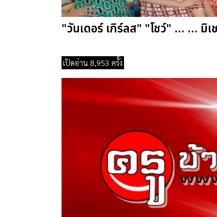
"วันเดอร์ เกิร์ลส" "โชว์" ... ... มิ
เปิดอ่าน 8,953 ครั้ง