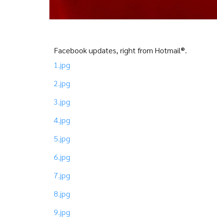
Facebook updates, right from Hotmail®.
1.jpg
2.jpg
3.jpg
4.jpg
5.jpg
6.jpg
7.jpg
8.jpg
9.jpg