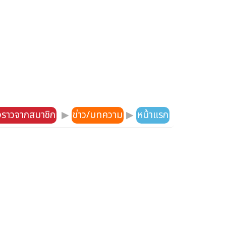
องราวจากสมาชิก
▶
ข่าว/บทความ
▶
หน้าแรก