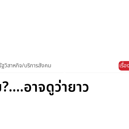
ัฐวิสาหกิจ/บริการสังคม
เรื่
ม?....อาจดูว่ายาว