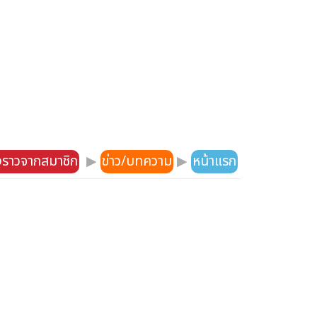
องราวจากสมาชิก
▶
ข่าว/บทความ
▶
หน้าแรก