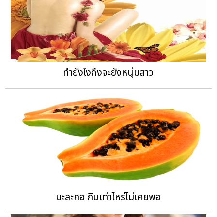
ทำยังไงถึงจะยังหนุ่มสาว
มะละกอ กินเท่าไหร่ไม่เคยพอ