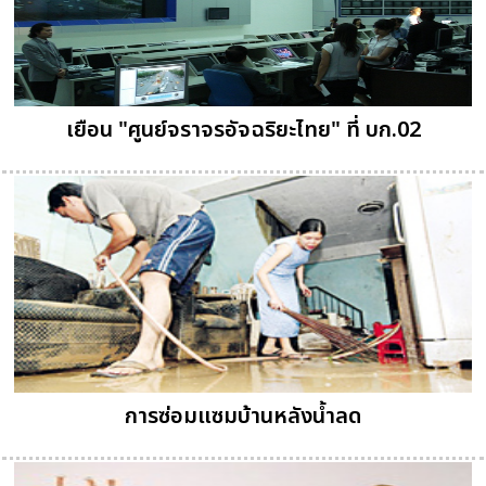
เยือน "ศูนย์จราจรอัจฉริยะไทย" ที่ บก.02
การซ่อมแซมบ้านหลังน้ำลด