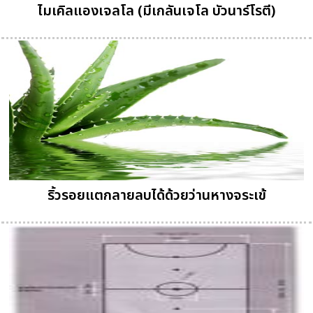
ไมเคิลแองเจลโล (มีเกลันเจโล บัวนาร์โรตี)
ริ้วรอยแตกลายลบได้ด้วยว่านหางจระเข้