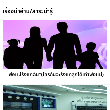
เรื่องน่าอ่าน/สาระน่ารู้
"พ่อแม่รังแกฉัน"(ใครกันจะรังแกลูกได้เท่าพ่อแม่)