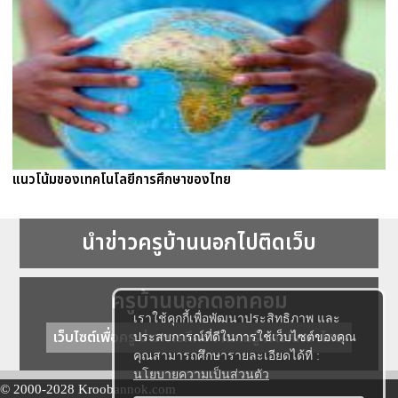
แนวโน้มของเทคโนโลยีการศึกษาของไทย
นำข่าวครูบ้านนอกไปติดเว็บ
ครูบ้านนอกดอทคอม
เราใช้คุกกี้เพื่อพัฒนาประสิทธิภาพ และ
เว็บไซต์เพื่อครู ข่าวการศึกษา ความรู้ การศึกษาไทย
ประสบการณ์ที่ดีในการใช้เว็บไซต์ของคุณ
คุณสามารถศึกษารายละเอียดได้ที่ :
นโยบายความเป็นส่วนตัว
© 2000-2028 Kroobannok.com