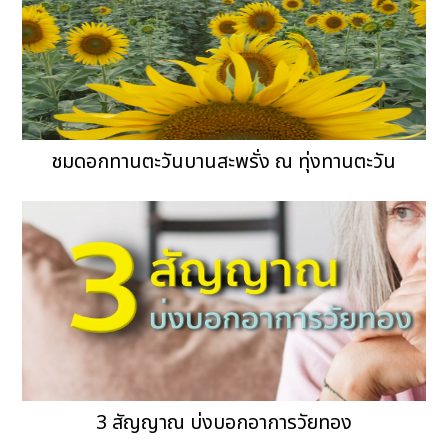
ชมดอกทานตะวันบานสะพรั่ง ณ ทุ่งทานตะวัน
3 สัญญาณ บ่งบอกอาการวัยทอง