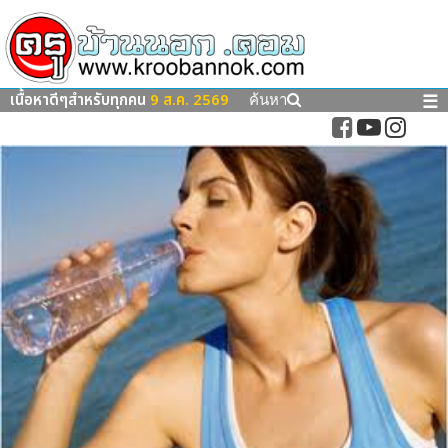
เนื้อหาดีๆสำหรับทุกคน
9 ส.ค. 2569
☰
ค้นหา