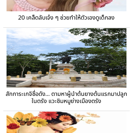
20 เคล็ดลับเจ๋ง ๆ ช่วยทำให้ตัวเองดูเด็กลง
สักการะเกจิชื่อดัง... ตามหาผู้นำต้นยางต้นแรกมาปลูก
ในตรัง แวะชิมหมูย่างเมืองตรัง