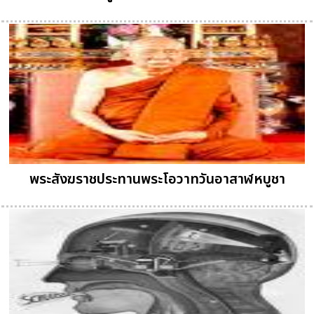
พระสังฆราชประทานพระโอวาทวันอาสาฬหบูชา