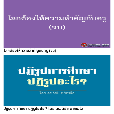
โลกต้องให้ความสำคัญกับครู (จบ)
ปฏิรูปการศึกษา ปฏิรูปอะไร ? โดย ดร. วิชัย พยัคฆโส