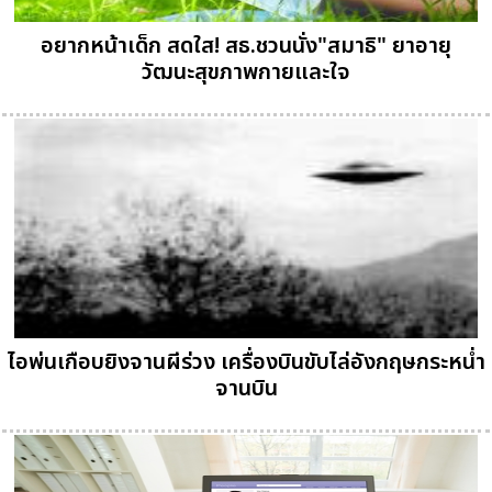
อยากหน้าเด็ก สดใส! สธ.ชวนนั่ง"สมาธิ" ยาอายุ
วัฒนะสุขภาพกายและใจ
ไอพ่นเกือบยิงจานผีร่วง เครื่องบินขับไล่อังกฤษกระหน่ำ
จานบิน