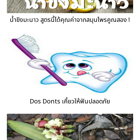
น้ำขิงมะนาว สูตรนี้ได้คุณค่าจากสมุนไพรคูณสอง !
Dos Donts เคี้ยวให้ฟันปลอดภัย