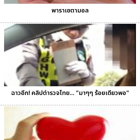
พาราเซตามอล
ฉาวอีก! คลิปตำรวจไทย... "มาๆๆ ร้อยเดียวพอ"