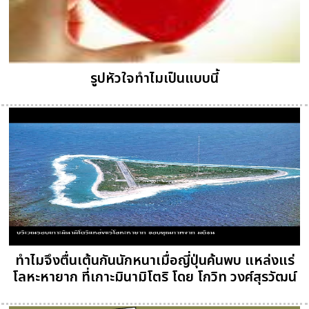
รูปหัวใจทำไมเป็นแบบนี้
ทำไมจึงตื่นเต้นกันนักหนาเมื่อญี่ปุ่นค้นพบ แหล่งแร่
โลหะหายาก ที่เกาะมินามิโตริ โดย โกวิท วงศ์สุรวัฒน์