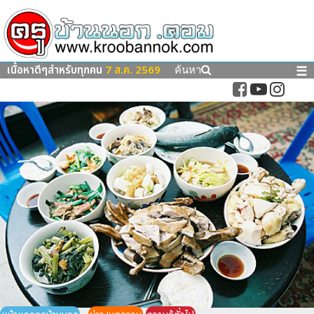
เนื้อหาดีๆสำหรับทุกคน
7 ส.ค. 2569
☰
ค้นหา