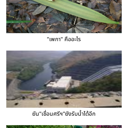
"เพกา" คืออะไร
ยัน"เขื่อนศรีฯ"ยังรับน้ำได้อีก