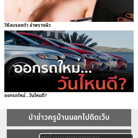
วิธีลบรอยดำ อำพรางผิว
ออกรถใหม่...วันไหนดี?
นำข่าวครูบ้านนอกไปติดเว็บ