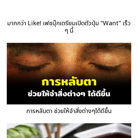
มากกว่า Like! เฟซบุ๊กเตรียมเปิดตัวปุ่ม "Want" เร็ว
ๆ นี้
การหลับตา ช่วยให้จำสิ่งต่างๆได้ดีขึ้น