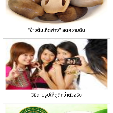
"ข้าวต้มเห็ดฟาง" ลดความดัน
วิธีถ่ายรูปให้ดูดีกว่าตัวจริง