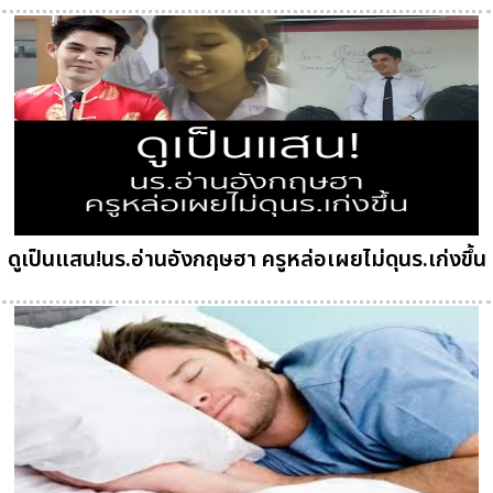
ดูเป็นแสน!นร.อ่านอังกฤษฮา ครูหล่อเผยไม่ดุนร.เก่งขึ้น