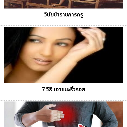
วินัยข้าราชการครู
7 วิธี เอาชนะริ้วรอย