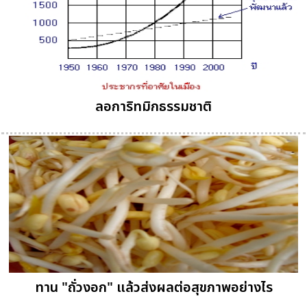
ลอการิทมิกธรรมชาติ
ทาน "ถั่วงอก" แล้วส่งผลต่อสุขภาพอย่างไร