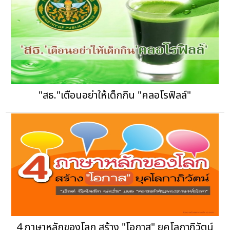
"สธ."เตือนอย่าให้เด็กกิน "คลอโรฟิลล์"
4 ภาษาหลักของโลก สร้าง "โอกาส" ยุคโลกาภิวัตน์