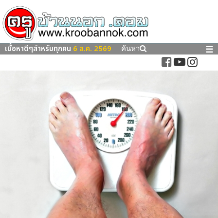
เนื้อหาดีๆสำหรับทุกคน
6 ส.ค. 2569
☰
ค้นหา