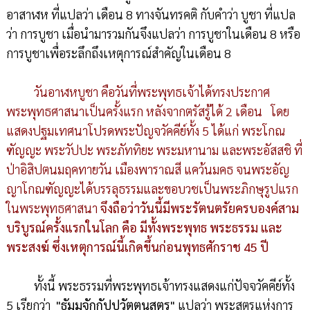
อาสาฬห ที่แปลว่า เดือน 8 ทางจันทรคติ กับคำว่า บูชา ที่แปล
ว่า การบูชา เมื่อนำมารวมกันจึงแปลว่า การบูชาในเดือน 8 หรือ
การบูชาเพื่อระลึกถึงเหตุการณ์สำคัญในเดือน 8
วันอาฬหบูชา คือวันที่พระพุทธเจ้าได้ทรงประกาศ
พระพุทธศาสนาเป็นครั้งแรก หลังจากตรัสรู้ได้ 2 เดือน โดย
แสดงปฐมเทศนาโปรดพระปัญจวัคคีย์ทั้ง 5 ได้แก่ พระโกณ
ฑัญญะ พระวัปปะ พระภัททิยะ พระมหานาม และพระอัสสชิ ที่
ป่าอิสิปตนมฤคทายวัน เมืองพาราณสี แคว้นมคธ จนพระอัญ
ญาโกณฑัญญะได้บรรลุธรรมและขอบวชเป็นพระภิกษุรูปแรก
ในพระพุทธศาสนา
จึงถือว่าวันนี้มีพระรัตนตรัยครบองค์สาม
บริบูรณ์ครั้งแรกในโลก คือ มีทั้งพระพุทธ พระธรรม และ
พระสงฆ์ ซึ่งเหตุการณ์นี้เกิดขึ้นก่อนพุทธศักราช 45 ปี
ทั้งนี้ พระธรรมที่พระพุทธเจ้าทรงแสดงแก่ปัจจวัคคีย์ทั้ง
5 เรียกว่า
"ธัมมจักกัปปวัตตนสูตร"
แปลว่า พระสูตรแห่งการ