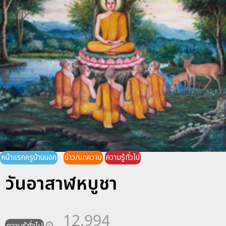
หน้าแรกครูบ้านนอก
ข่าว/บทความ
ความรู้ทั่วไป
วันอาสาฬหบูชา
12,994