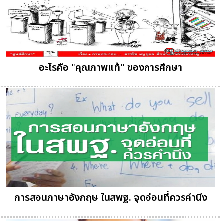
อะไรคือ "คุณภาพแท้" ของการศึกษา
การสอนภาษาอังกฤษ ในสพฐ. จุดอ่อนที่ควรคำนึง