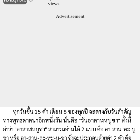
ความรู้ทั่วไป
views
Advertisement
ทุกวันขึ้น 15 ค่ำ เดือน 8 ของทุกปี จะตรงกับวันสำคัญ
ทางพุทธศาสนาอีกหนึ่งวัน นั่นคือ "วันอาสาฬหบูชา"
ทั้งนี้
คำว่า "อาสาฬหบูชา" สามารถอ่านได้ 2 แบบ คือ อา-สาน-หะ-บู-
ชา หรือ อา-สาน-ละ-หะ-บู-ชา ซึ่งจะประกอบด้วยคำ 2 คำ คือ