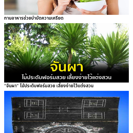
ทานอาหารช่วยบำบัดความเครียด
"จันผา" ไม้ประดับฟอร์มสวย เลี้ยงง่ายไว้แต่งสวน