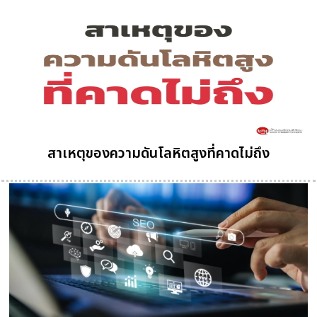
สาเหตุของความดันโลหิตสูงที่คาดไม่ถึง