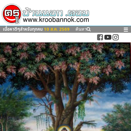
เนื้อหาดีๆสำหรับทุกคน
10 ส.ค. 2569
☰
ค้นหา