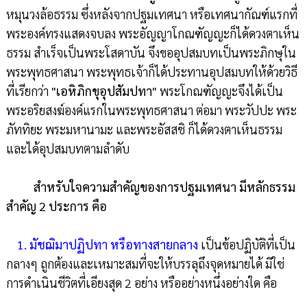
หมุนวงล้อธรรม ซึ่งหลังจากปฐมเทศนา หรือเทศนากัณฑ์แรกที่
พระองค์ทรงแสดงจบลง พระอัญญาโกณฑัญญะก็ได้ดวงตาเห็น
ธรรม สำเร็จเป็นพระโสดาบัน จึงขออุปสมบทเป็นพระภิกษุใน
พระพุทธศาสนา พระพุทธเจ้าก็ได้ประทานอุปสมบทให้ด้วยวิธี
ที่เรียกว่า
"เอหิภิกขุอุปสัมปทา"
พระโกณฑัญญะจึงได้เป็น
พระอริยสงฆ์องค์แรกในพระพุทธศาสนา ต่อมา พระวัปปะ พระ
ภัททิยะ พระมหานามะ และพระอัสสชิ ก็ได้ดวงตาเห็นธรรม
และได้อุปสมบทตามลำดับ
สำหรับ
ใจความสำคัญของการปฐมเทศนา มีหลักธรรม
สำคัญ 2 ประการ คือ
1.
มัชฌิมาปฏิปทา หรือทางสายกลาง
เป็นข้อปฏิบัติที่เป็น
กลางๆ ถูกต้องและเหมาะสมที่จะให้บรรลุถึงจุดหมายได้ มิใช่
การดำเนินชีวิตที่เอียงสุด 2 อย่าง หรืออย่างหนึ่งอย่างใด คือ