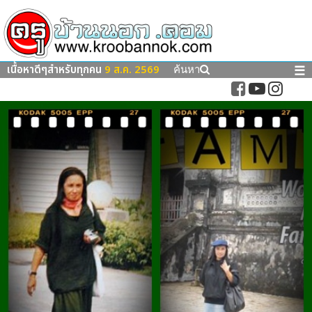
เนื้อหาดีๆสำหรับทุกคน
9 ส.ค. 2569
☰
ค้นหา