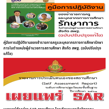
คู่มือการปฏิบัติงานของข้าราชการครูและบุคลากรทางการศึกษารักษา
การในตำแหน่งผู้อำนวยการสถานศึกษา สังกัด สพฐ. (ฉบับปรับปรุง
แก้ไข)