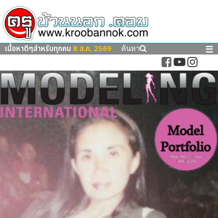
เนื้อหาดีๆสำหรับทุกคน
8 ส.ค. 2569
☰
ค้นหา