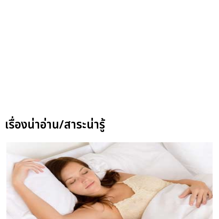
เรื่องน่าอ่าน/สาระน่ารู้