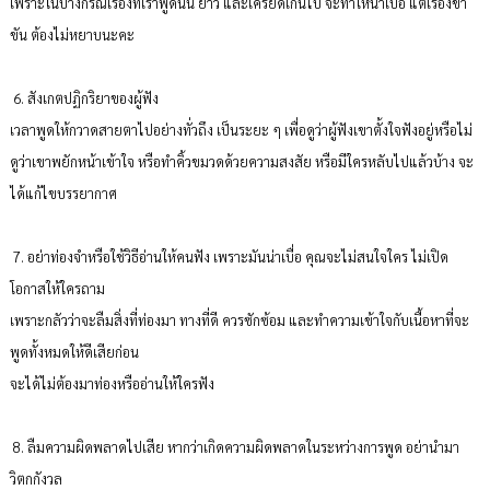
เพราะในบางกรณีเรื่องที่เราพูดนั้น ยาว และเครียดเกินไป จะทำให้น่าเบื่อ แต่เรื่องขำ
ขัน ต้องไม่หยาบนะคะ
6. สังเกตปฏิกริยาของผู้ฟัง
เวลาพูดให้กวาดสายตาไปอย่างทั่วถึง เป็นระยะ ๆ เพื่อดูว่าผู้ฟังเขาตั้งใจฟังอยู่หรือไม่
ดูว่าเขาพยักหน้าเข้าใจ หรือทำคิ้วขมวดด้วยความสงสัย หรือมีใครหลับไปแล้วบ้าง จะ
ได้แก้ไขบรรยากาศ
7. อย่าท่องจำหรือใช้วิธีอ่านให้คนฟัง เพราะมันน่าเบื่อ คุณจะไม่สนใจใคร ไม่เปิด
โอกาสให้ใครถาม
เพราะกลัวว่าจะลืมสิ่งที่ท่องมา ทางที่ดี ควรซักซ้อม และทำความเข้าใจกับเนื้อหาที่จะ
พูดทั้งหมดให้ดีเสียก่อน
จะได้ไม่ต้องมาท่องหรืออ่านให้ใครฟัง
8. ลืมความผิดพลาดไปเสีย หากว่าเกิดความผิดพลาดในระหว่างการพูด อย่านำมา
วิตกกังวล