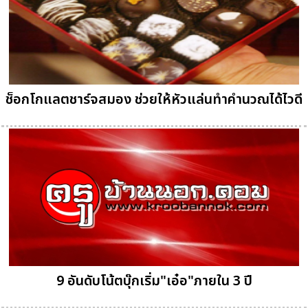
ช็อกโกแลตชาร์จสมอง ช่วยให้หัวแล่นทำคำนวณได้ไวดี
9 อันดับโน้ตบุ๊กเริ่ม"เอ๋อ"ภายใน 3 ปี