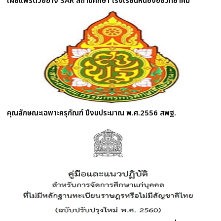
เผยแพร่ตัวอย่าง SAR สถานศึกษา โรงเรียนหนองอ้อวิทยาคม
คุณลักษณะเฉพาะครุภัณฑ์ ปีงบประมาณ พ.ศ.2556 สพฐ.