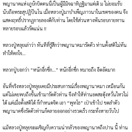
พญานาคแห่งภูบักบิดตนนี้เป็นผู้มีมิจฉาทิฏฐิมาแต่เดิ ม ไม่ยอมรับ
นับถือพระสุปฏิปันโน เมื่อหลวงปู่มาบำเพ็ญภาวนาในเขตของตน จึง
แสดงฤทธิ์ปรากฏกายลองดีกับท่าน โดยใช้ส่วนหางพันรอบกายทาน
หลายรอบแล้วรัดแน่น !!
หลวงปู่หลุยเล่าว่า ทันทีที่รู้สึกว่าพญานาคมารัดตัว ท่านตั้งสติไม่ทัน
ทำให้ตกใจ...
หลวกปู่บอกว่า “หนักอึ่กซึ่ก...” หนักอึ่กซึ่ก หมายถึง อึดอัดมาก
อันที่จริงหลวงปู่หลุยเคยมีประสบการณ์เรื่องพญานาคมา เหมือนกัน
แต่ไม่เคยพบถึงขั้นเข้ามารัดตัวท่าน จึงทำให้ท่านอดสะดุ้งหวั่นไหวไม่
ได้ แต่เมื่อตั้งสติได้ ก็กำหนดจิต เอา “พุทโธ” เป่าเข้าไป ขดลำตัว
พญานาคซึ่งรัดตัวท่านก็คลายออกอย่างรวดเร็ว กระทั่งหายวับไป
แม้หลวงปู่หลุยจะเผชิญกับความน่ากลัวของพญานาคถึงปาน นี้ ท่าน