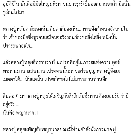
อุบัติขึ ้น นั่นคือมีมือใหญ่มหึมา ขนยาวรุงรังยื่นออกมานอกถ้ำ มือนั้น
ชูร่อนไปมา
หลวงปู่หลับตาก็มองเห็น ลืมตาก็มองเห็น...ท่านจึงกำหนดจิตถามไป
ว่า เจ้าของมือซึ่งชูร่อนเสมือนจะวิงวอนร้องขอสิ่งใดสิ่ง หนึ่งนั้น
ปรารถนาอะไร...
แล้วหลวงปู่หลุยก็ทราบว่า เป็นเปรตที่อยู่ในภาวะแห่งความทุกข์
ทรมานมานาแสนนาน เปรตตนนั้นมาขอส่วนบุญ หลวงปู่จึงแผ่
เมตตาให้... นับแต่นั้น เปรตก็หายไปไม่มารบกวนท่านอีก
คืนต่อ ๆ มา กลวงปู่หลุยได้เผชิญกับสิ่งลึกลับซึ่งท่านต้องยอมรับ ว่ามี
อยู่จริง ...
นั่นคือ พญานาค !!
หลวงปู่หลุยเผชิญกับพญานาคขณะมี่ท่านกำลังนั่งภาวนาอ ยู่