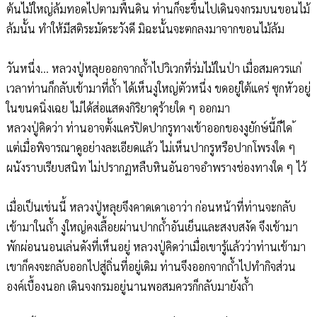
ต้นไม้ใหญ่ล้มทอดไปตามพื้นดิน ท่านก็จะขึ้นไปเดินจงกรมบนขอนไม้
ล้มนั้น ทำให้มีสติระมัดระวังดี มิฉะนั้นจะตกลงมาจากขอนไม้ล้ม
วันหนึ่ง... หลวงปู่หลุยออกจากถ้ำไปวิเวกที่ร่มไม้ในป่า เมื่อสมควรแก่
เวลาท่านก็กลับเข้ามาที่ถ้ำ ได้เห็นงูใหญ่ตัวหนึ่ง ขดอยู่ใต้แคร่ ซุกหัวอยู่
ในขนดนิ่งเฉย ไม่ได้ส่อแสดงกิริยาดุร้ายใด ๆ ออกมา
หลวงปู่คิดว่า ท่านอาจตั้งแคร่ปิดปากรูทางเข้าออกของงูยักษ์นี้ก็ได ้
แต่เมื่อพิจารณาดูอย่างละเอียดแล้ว ไม่เห็นปากรูหรือปากโพรงใด ๆ
ผนังราบเรียบสนิท ไม่ปรากฏหลืบหินอันอาจอำพรางช่องทางใด ๆ ไว้
เมื่อเป็นเช่นนี้ หลวงปู่หลุยจึงคาดเดาเอาว่า ก่อนหน้าที่ท่านจะกลับ
เข้ามาในถ้ำ งูใหญ่คงเลื้อยผ่านปากถ้ำอันเย็นและสงบสงัด จึงเข้ามา
พักผ่อนนอนเล่นดังที่เห็นอยู่ หลวงปู่คิดว่าเมื่อเขารู้แล้วว่าท่านเข้ามา
เขาก็คงจะกลับออกไปสู่ถิ่นที่อยู่เดิม ท่านจึงออกจากถ้ำไปทำกิจส่วน
องค์เบื้องนอก เดินจงกรมอยู่นานพอสมควรก็กลับมายังถ้ำ