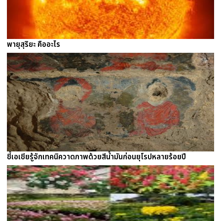
พายุสุริยะ คืออะไร
ชี้เอเชียรู้จักเทคนิควาดภาพด้วยสีน้ำมันก่อนยุโรปหลายร้อยปี