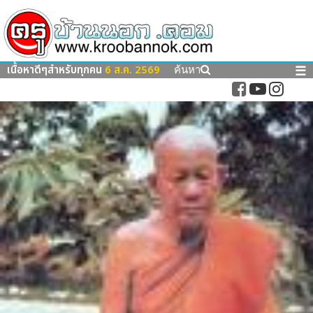
เนื้อหาดีๆสำหรับทุกคน
6 ส.ค. 2569
☰
ค้นหา