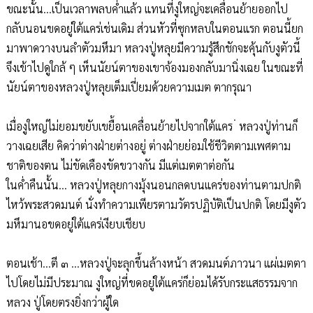
ขณะนั้น...เป็นเวลาพลบค่ำแล้ว แทนที่งูใหญ่จะเคลื่อนย้ายออกไป
กลับนอนขดอยู่ใต้แคร่เช่นเดิม ส่วนหัวที่ซุกหลบในตอนแรก ตอนนี้ยก
มาพาดวางบนลำตัวมหึมา หลวงปู่หลุยมีความรู้สึกชักจะคุ้นกับงูตัวนี้
จึงเข้าไปดูใกล้ ๆ เห็นนัยน์ตาของเขาจ้องมองกลับมานิ่งเฉย ในขณะที่
นัยน์ตาของหลวงปู่หลุยเต็มเปี่ยมด้วยความเมต ตากรุณา
เมื่องูใหญ่ไม่ยอมขยับเขยื้อนเคลื่อนย้ายไปจากใต้แคร ่ หลวงปู่ท่านก็
วางเฉยเสีย คิดว่าต่างฝ่ายต่างอยู่ ต่างฝ่ายย่อมใช้ชีวิตตามเพศตาม
ชาติของตน ไม่ขัดเคืองขัดขวางกัน มีแต่เมตตาต่อกัน
ในค่ำคืนนั้น... หลวงปู่หลุยกางมุ้งนอนกลดบนแคร่ของท่านตามปกติ
ไหว้พระสวดมนต์ นั่งทำความเพียรตามวัตรปฏิบัติเป็นปกติ โดยมีงูตัว
มหึมานอขดอยู่ใต้แคร่เงียบเชียบ
ตอนเช้า...ตี ๓ ...หลวงปู่จะลุกขึ้นล้างหน้า สวดมนต์ภาวนา แผ่เมตตา
ไปโดยไม่มีประมาณ งูใหญ่ที่ขดอยู่ใต้แคร่ก็ย่อมได้รับกระแสธรรมจาก
หลวง ปู่โดยตรงยิ่งกว่าผู้ใด