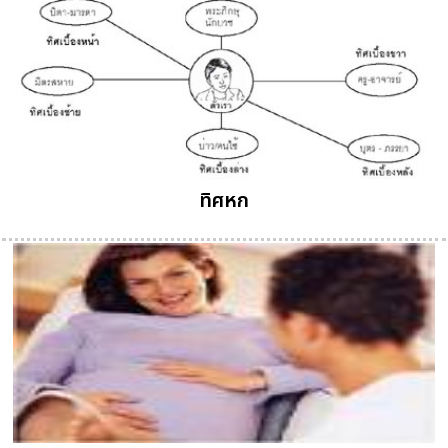
ทิศหก