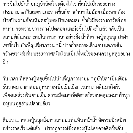
การขึ้นไปยังถ้ำบนภูบักบิดนี้ จะต้องไต่เขาขึ้นไปเป็นระยะทาง
ประมาณ ๓ กิโลเมตร และทางขึ้นก็ยากลำบากไม่น้อย เนื่องจากต้อง
ป่ายปีนผ่านก้อนหินตะปุ่มตะป่ำแหลมคม ซ้ำยังมีพงรก เถาวัลย์ กอ
หนาม กอหวายขวางทางไปตลอด แต่เมื่อขึ้นไปถึงถ้ำแล้ว กลับเป็น
สถานที่อันเหมาะสมในการภาวนาอย่างยิ่ง ถ้ำที่หลวงปู่หลุบบุกป่าฝ่า
เขาขึ้นไปบำเพ็ญเพียรภาวน านี้ ปากถ้ำออกจะเล็กแคบ แต่ภายใน
กว้างขวางร่มรื่น บรรยากาศสงัดเงียบเป็นที่พอใจของหลวงปู่หลุยอย่าง
ยิ่ ง
วัน เวลา ที่หลวงปู่หลุยขึ้นไปบำเพ็ญภาวนาบน “ภูบักบิด" เป็นเดือน
ธันวาคม อากาศบนภูหนาวเหน็บเย็นเยือก เวลากลางคืนมาถึงเร็ว
เพียงแค่ล่วงพ้นยามเย็น ความมืดแห่งรัตติกาลก็ครอบคลุมลงมาทั่วทุก
อณูบนภูสูอ ันเปล่าเปลี่ยว
คืนแรก... หลวงปู่หลุยนั่งภาวนาบนแท่นหินหน้าถ้ำ จิตรวมนิ่งสนิท
อย่างรวดเร็ว แต่แล้ว ...ปรากฏการณ์ซึ่งหลวงปู่ไม่เคยคาดคิดก็พลัน