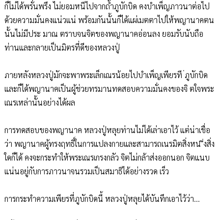
ก็ไม่ได้พรั่นพรึง ไม่ยอมหนีไปจากถ้ำภูบักบิด คงบำเพ็ญภาวนาต่อไป
ด้วยความมั่นคงแน่วแน่ พร้อมกันนั้นก็ได้แผ่เมตตาไปให้พญานาคตน
นั้นไม่มีประ มาณ ตราบจนจิตของพญานาคอ่อนลง ยอมรับนับถือ
ท่านและกลายเป็นมิตรที่ดีของหลวงปู่
ภายหลังหลวงปู่มักจะพาพระเล็กเณรน้อยไปบำเพ็ญเพียรที ่ภูบักบิด
และก็ได้พญานาคเป็นผู้ช่วยทรมานทดสอบความมั่นคงของจิ ตใจพระ
เณรเหล่านั้นอย่างได้ผล
การทดสอบของพญานาค หลวงปู่หลุยท่านไม่ได้เล่าเอาไว้ แต่น่าเชื่อ
ว่า พญานาคผู้ทรงฤทธิ์ในการแปลงกายและสามารถเนรมิตสิ่งหน ึ่งสิ่ง
ใดก็ได้ คงจะกระทำให้พระเณรเกรงกลัว จิตไม่กล้าส่งออกนอก จิตแนบ
แน่นอยู่กับการภาวนาจนรวมเป็นสมาธิได้อย่างรวด เร็ว
การกระทำความเพียรที่ภูบักบิดนี้ หลวงปู่หลุยได้บันทึกเอาไว้ว่า...