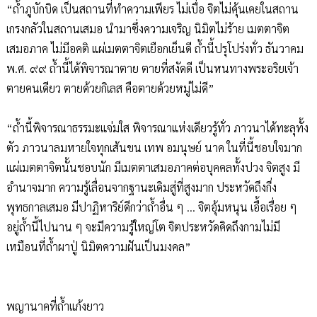
“ถ้ำภูบักบิด เป็นสถานที่ทำความเพียร ไม่เบื่อ จิตไม่คุ้นเคยในสถาน
เกรงกลัวในสถานเสมอ นำมาซึ่งความเจริญ นิมิตไม่ร้าย เมตตาจิต
เสมอภาค ไม่มีอคติ แผ่เมตตาจิตเยือกเย็นดี ถ้ำนี้ปรุโปร่งทั่ว ธันวาคม
พ.ศ. ๙๙ ถ้ำนี้ได้พิจารณาตาย ตายที่สงัดดี เป็นหนทางพระอริยเจ้า
ตายคนเดียว ตายด้วยกิเลส คือตายด้วยหมู่ไม่ดี”
“ถ้ำนี้พิจารณาธรรมะแจ่มใส พิจารณาแห่งเดียวรู้ทั่ว ภาวนาได้ทะลุทั้ง
ตัว ภาวนาลมหายใจทุกเส้นขน เทพ อมนุษย์ นาค ในที่นี้ชอบใจมาก
แผ่เมตตาจิตนั้นชอบนัก มีเมตตาเสมอภาคต่อบุคคลทั้งปวง จิตสูง มี
อำนาจมาก ความรู้เลื่อนจากฐานะเดิมสู่ที่สูงมาก ประหวัดถึงกึ่ง
พุทธกาลเสมอ มีปาฏิหาริย์ดีกว่าถ้ำอื่น ๆ ... จิตอุ้มหนุน เอื้อเรื่อย ๆ
อยู่ถ้ำนี้ไปนาน ๆ จะมีความรู้ใหญ่โต จิตประหวัดคิดถึงกามไม่มี
เหมือนที่ถ้ำผาปู่ นิมิตความฝันเป็นมงคล”
พญานาคที่ถ้ำแก้งยาว