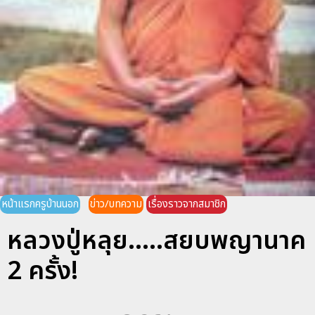
หน้าแรกครูบ้านนอก
ข่าว/บทความ
เรื่องราวจากสมาชิก
หลวงปู่หลุย.....สยบพญานาค
2 ครั้ง!