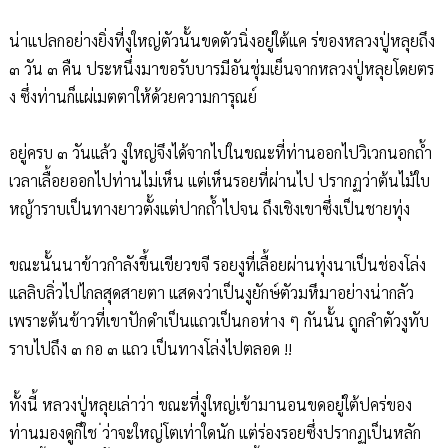
น่าแปลกอย่างยิ่งที่งูใหญ่ตัวนั้นขดตัวนิ่งอยู่ใต้แค ร่ของหลวงปู่หลุยถึง
๓ วัน ๓ คืน ประหนึ่งมาขอรับบารมีอันชุ่มเย็นจากหลวงปู่หลุยโดยตร
ง ซึ่งท่านก็แผ่เมตตาให้ด้วยความการุณย์
อยู่ครบ ๓ วันแล้ว งูใหญ่จึงได้จากไปในขณะที่ท่านออกไปวิเวกนอกถ้ำ
เวลาเลื้อยออกไปท่านไม่เห็น แต่เห็นรอยที่ผ่านไป ปรากฏว่าต้นไม้ใบ
หญ้าราบเป็นทางยาวตั้งแต่ปากถ้ำไปจน ถึงเชิงเขาซึ่งเป็นชายทุ่ง
ขณะนั้นนาข้าวกำลังขึ้นเขียวขจี รอยงูที่เลื้อยผ่านทุ่งนาเป็นช่องโล่ง
แลลิบลิ่วไปไกลสุดสายตา แสดงว่าเป็นงูยักษ์ตัวมหึมาอย่างน่ากลัว
เพราะต้นข้าวที่เขาปักดำเป็นแถวเป็นกอห่าง ๆ กันนั้น ถูกลำตัวงูทับ
ราบไปถึง ๓ กอ ๓ แถว เป็นทางโล่งไปตลอด !!
ทั้งนี้ หลวงปู่หลุยเล่าว่า ขณะที่งูใหญ่เข้ามานอนขดอยู่ใต้ปคร่ของ
ท่านมองดูก็ใช ่ว่าจะใหญ่โตเท่าใดนัก แต่ร่องรอยซึ่งปรากฏเป็นหลัก