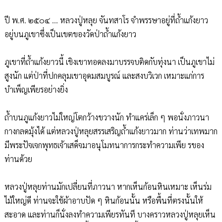
ปี พ.ศ. ๒๕๐๔ ... หลวงปู่หลุย จันทสาโร จำพรรษาอยู่ที่ถ้ำแก้งยาว
อยู่บนภูเขาซึ่งเป็นเขตของวัดป่าถ้ำแก้งยาว
ภูเขาที่ถ้ำแก้งยาวนี้ เชิงเขาทอดลงมาบรรจบติดกับทุ่งนา เป็นภูเขาไม่
สูงนัก แต่ป่าที่ปกคลุมเขาอุดมสมบูรณ์ และสงบวิเวก เหมาะแก่การ
บำเพ็ญเพียรอย่างยิ่ง
ถ้ำบนภูแก้งยาวไม่ใหญ่โตกว้างขวางนัก ทำแคร่เล็ก ๆ พอนั่งภาวนา
กางกลดมุ้งได้ แต่หลวงปู่หลุยสรรเสริญถ้ำแก้งยาวมาก ท่านว่าเทพมาก
มีพระปัจเจกพุทธเจ้าเสด็จมาอนุโมทนาการกระทำความเพีย รของ
ท่านด้วย
หลวงปู่หลุยท่านมักเปลี่ยนที่ภาวนา หากเห็นก้อนหินเหมาะ เห็นร่ม
ไม้ใหญ่ดี ท่านจะใช้ผ้าอาบปัด ๆ หินก้อนนั้น หรือพื้นที่ตรงนั้นให้
สะอาด และท่านก็นั่งลงทำความเพียรทันที บางคราวหลวงปู่หลุยเห็น