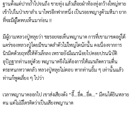
ฐานตั้งแต่ปากถ้ำไปจนถึง ชายทุ่ง แล้วเลื้อยฝ่าท้องทุ่งกว้างใหญ่หาย
เข้าไปในป่าเขาลำเ นาไพรอีกฟากหนึ่ง เป็นรอยพญางูตัวมหึมา ยาก
ที่จะมีผู้ใดพบเห็นมาก่อน !!
มีผู้ถามหลวงปู่หลุยว่า ชะรอยจะเห็นพญานาค การที่เขามาขดอยู่ใต้
แคร่ของหลวงปู่โดยมีขนาดลำตัวไม่ใหญ่โตนักนั้น คงเนื่องจากการ
นิรมิตด้วยฤทธิ์ให้ตัวเล็กลง เพราะยังมีเณรน้อยไปคอยปรนนิบัติ
อุปัฏฐากท่านอยู่ด้วย พญานาคจึงไม่ต้องการให้เณรเกิดความตื่น
ตระหนกหวาดกลัว หลวงปู่หลุยไม่ตอบ หากท่านยิ้ม ๆ เท่านั้นแล้ว
ท่านก็พูดเลี่ยง ๆ ไปว่า
เวลาพญานาคออกไป เขาส่งเสียงดัง “อี๊...อึ่ด...อึ่ด...” มีคนได้ยินหลาย
คน แต่ไม่มีใครคิดว่าเป็นเสียงพญานาค