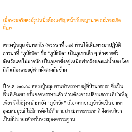
เมื่อพระอริยสงฆ์รูปหนึ่งต้องเผชิญหน้ากับพญานาค อะไรจะเกิด
ขึ้น!?
หลวงปู่หลุย จันทสาโร (พรรษาที่ ๓๒) ท่านได้เดินทางมาปฏิบัติ
ภาวนาที่ “ภูบักบิด” ชื่อ “ภูบักบิด” เป็นภูเขาเล็ก ๆ ห่างจากตัว
จังหวัดเลยไม่มากนัก เป็นภูเขาซึ่งอยู่เหนือฟากฝั่งของแม่น้ำเลย โดย
มีตัวเมืองเลยอยู่ฟากฝั่งตรงกันข้าม
ปี พ.ศ. ๒๔๙๙ หลวงปู่หลุยท่านจำพรรษาอยู่ที่บ้านกกกอก ซึ่งเป็น
พื้นที่เชิงเขา ครั้นออกพรรษาแล้ว ท่านต้องการเปลี่ยนสถานที่บำเพ็ญ
เพียร จึงได้มุ่งหน้ามายัง “ภูบักบิด” เนื่องจากบนภูบักบิดเป็นป่าเขา
อุดมสมบูรณ์ ไม่มีการตัดไม้ทำลายป่า สภาพธรรมชาติ จึงสงบวิเวก
เป็นสัปปายะสำหรับพระธุดงคกรรมฐาน