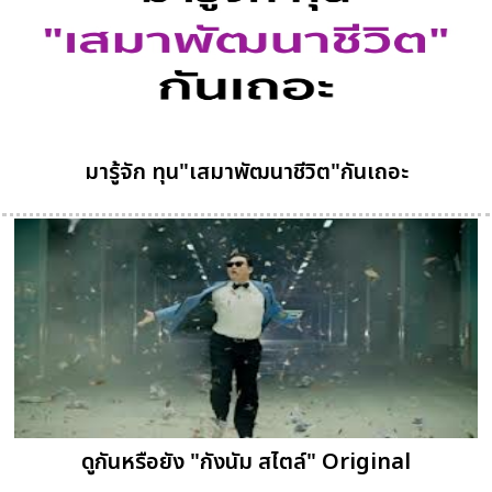
มารู้จัก ทุน"เสมาพัฒนาชีวิต"กันเถอะ
ดูกันหรือยัง "กังนัม สไตล์" Original