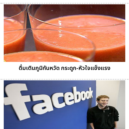
ดื่มเติมภูมิกันหวัด กระดูก-หัวใจแข็งแรง