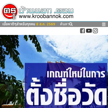
เนื้อหาดีๆสำหรับทุกคน
8 ส.ค. 2569
☰
ค้นหา