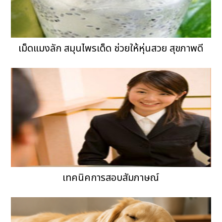
เม็ดแมงลัก สมุนไพรเด็ด ช่วยให้หุ่นสวย สุขภาพดี
เทคนิคการสอบสัมภาษณ์