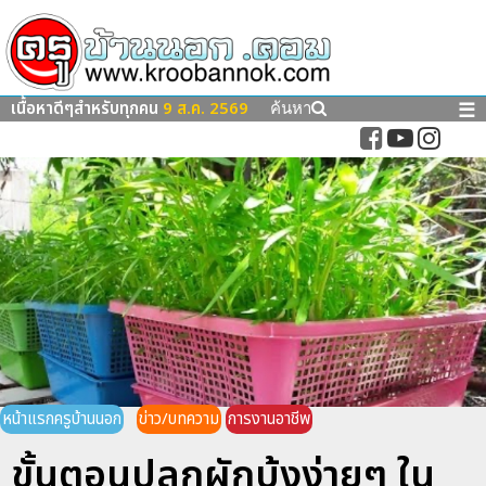
เนื้อหาดีๆสำหรับทุกคน
9 ส.ค. 2569
☰
ค้นหา
หน้าแรกครูบ้านนอก
ข่าว/บทความ
การงานอาชีพ
ขั้นตอนปลูกผักบุ้งง่ายๆ ใน