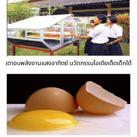
เตาอบพลังงานแสงอาทิตย์ นวัตกรรมไอเดียเด็ดเด็กใต้