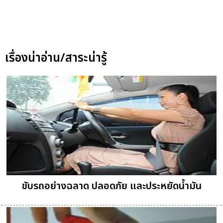
เรื่องน่าอ่าน/สาระน่ารู้
ขับรถอย่างฉลาด ปลอดภัย และประหยัดน้ำมัน