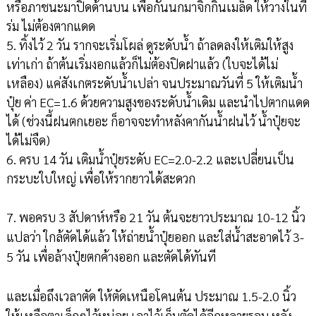
หรือภาชนะมาปิดด้านบน เพื่อกันนกมาจิกกินเมล็ด ให้วางในที่
ร่ม ไม่ต้องตากแดด
5. ทิ้งไว้ 2 วัน รากจะเริ่มโผล่ ดูระดับน้ำ ถ้าลดลงให้เติมให้สูง
เท่าเก่า ถ้าต้นเริ่มงอกแล้วก็ไม่ต้องปิดฝาแล้ว (ใบจะได้ไม่
เหลือง) แค่สังเกตระดับน้ำเปล่า จนประมาณวันที่ 5 ให้เติมน้ำ
ปุ๋ย ค่า EC=1.6 ด้วยความสูงของระดับน้ำเดิม และนำไปตากแดด
ได้ (ช่วงนี้ฝนตกเยอะ ก็อาจจะทำหลังคากันน้ำฝนไว้ น้ำปุ๋ยจะ
ได้ไม่จืด)
6. ครบ 14 วัน เติมน้ำปุ๋ยระดับ EC=2.0-2.2 และเปลี่ยนเป็น
กระบะใบใหญ่ เพื่อให้รากยาวได้สะดวก
7. พอครบ 3 สัปดาห์หรือ 21 วัน ต้นจะยาวประมาณ 10-12 นิ้ว
แปลว่า ใกล้ตัดได้แล้ว ให้ถ่ายน้ำปุ๋ยออก และใส่น้ำสะอาดไว้ 3-
5 วัน เพื่อล้างปุ๋ยตกค้างออก และตัดได้ทันที
และเมื่อถึงเวลาตัด ให้ตัดเหนือโคนต้น ประมาณ 1.5-2.0 นิ้ว
ให้เหลือตาเล็กๆไว้หน่อย เอาไว้เก็บตัดได้อีกหลายรอบ หลัง