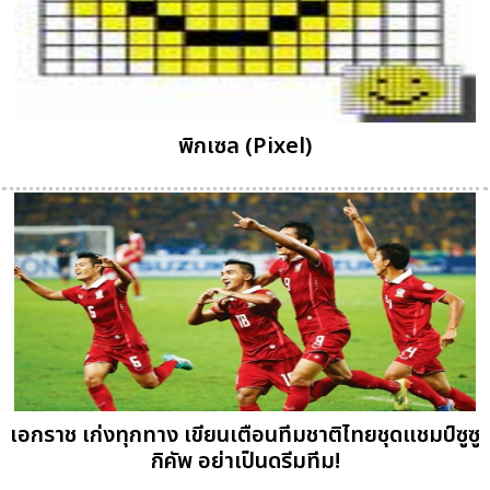
พิกเซล (Pixel)
เอกราช เก่งทุกทาง เขียนเตือนทีมชาติไทยชุดแชมป์ซูซู
กิคัพ อย่าเป็นดรีมทีม!