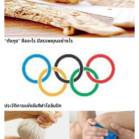
"ตังกุย" คืออะไร มีสรรพคุณอย่างไร
ประวัติการแข่งขันกีฬาโอลิมปิก