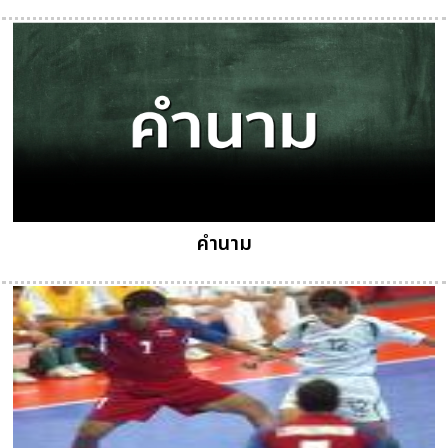
คํานาม