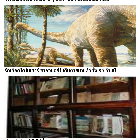
รีดเลือดไดโนเสาร์ ซากจมอยู่ในดินตายมาแล้วตั้ง 80 ล้านปี