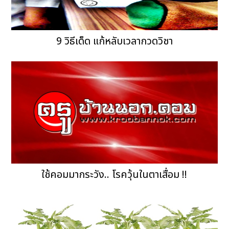
9 วิธีเด็ด แก้หลับเวลากวดวิชา
ใช้คอมมากระวัง.. โรควุ้นในตาเสื่อม !!