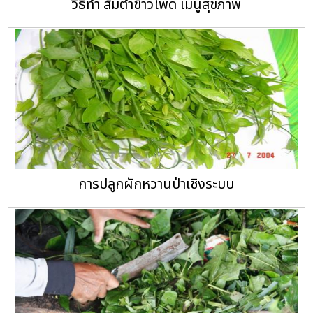
วิธีทำ ส้มตำข้าวโพด เมนูสุขภาพ
การปลูกผักหวานป่าเชิงระบบ