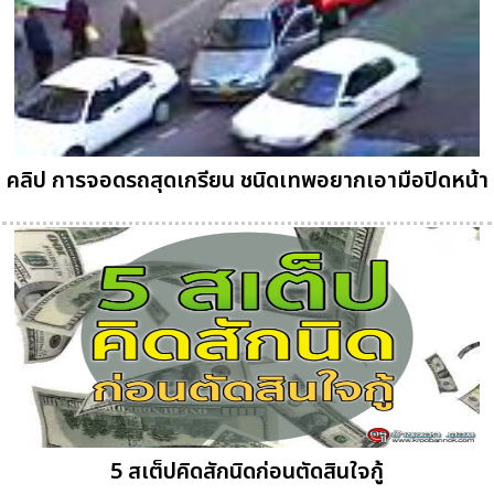
คลิป การจอดรถสุดเกรียน ชนิดเทพอยากเอามือปิดหน้า
5 สเต็ปคิดสักนิดก่อนตัดสินใจกู้