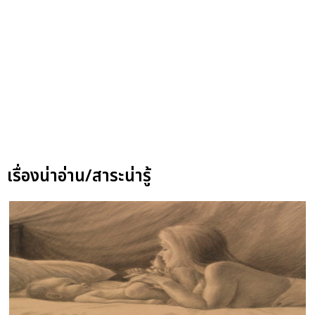
เรื่องน่าอ่าน/สาระน่ารู้