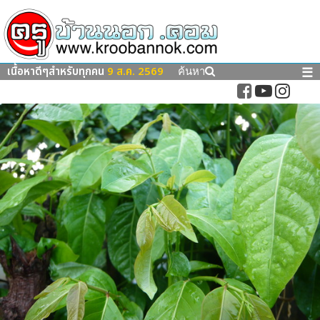
เนื้อหาดีๆสำหรับทุกคน
9 ส.ค. 2569
☰
ค้นหา