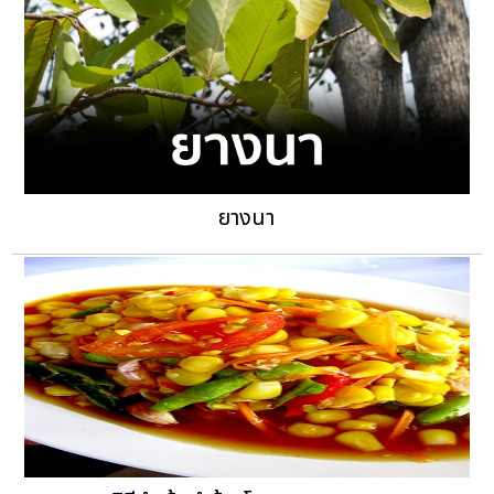
ยางนา