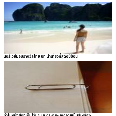
นอร์เวย์มอบรางวัลไทย ปท.น่าเที่ยวที่สุด6ปีซ้อน
ทำไมหนังสือที่เก็บไว้นาน ๆ กระดาษมักกลายเป็นสีเหลือง