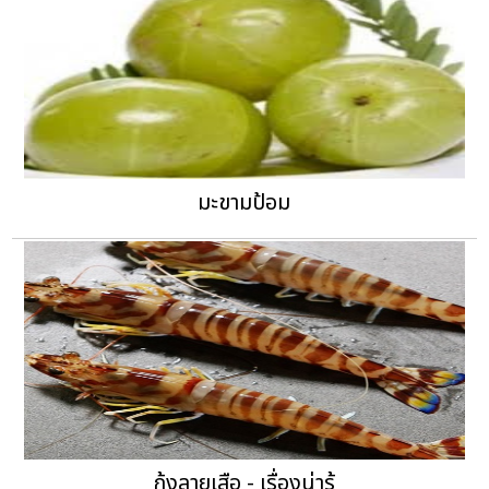
มะขามป้อม
กุ้งลายเสือ - เรื่องน่ารู้