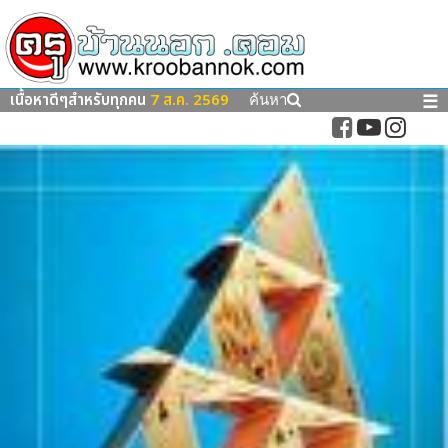
เนื้อหาดีๆสำหรับทุกคน
7 ส.ค. 2569
☰
ค้นหา