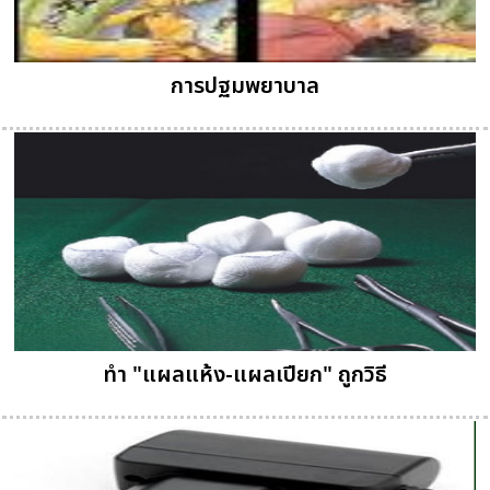
การปฐมพยาบาล
ทำ "แผลแห้ง-แผลเปียก" ถูกวิธี