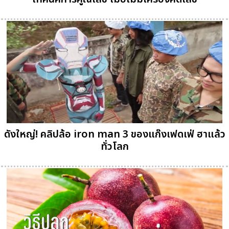
ดังใหญ่! คลิปล้อ iron man 3 ของแก๊งเฟดเฟ่ ฮาแล้ว
ทั่วโลก