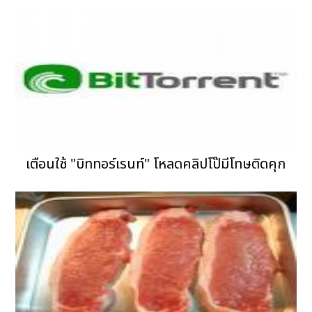
เตือนใช้ "บิททอร์เรนท์" โหลดคลิปโป๊มีโทษติดคุก