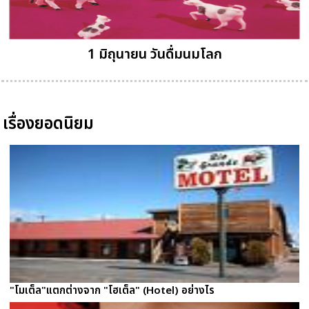
1 มิถุนายน วันดื่มนมโลก
เรื่องยอดนิยม
"โมเต็ล"แตกต่างจาก "โฮเต็ล" (Hotel) อย่างไร