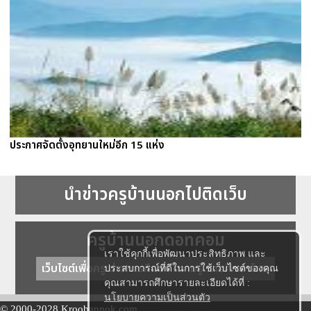
ประกาศจัดตั้งอุทยานใหม่อีก 15 แห่ง
นำข่าวครูบ้านนอกไปติดเว็บ
ครูบ้านนอกดอทคอม
เราใช้คุกกี้เพื่อพัฒนาประสิทธิภาพ และ
เว็บไซต์เพื่อครู ข่าวการศึกษา ความรู้ การศึกษาไทย
ประสบการณ์ที่ดีในการใช้เว็บไซต์ของคุณ
คุณสามารถศึกษารายละเอียดได้ที่ :
นโยบายความเป็นส่วนตัว
© 2000-2028 Kroobannok.com