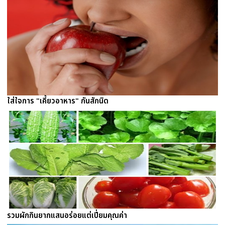
ใส่ใจการ "เคี้ยวอาหาร" กันสักนิด
รวมผักกินยากแสนอร่อยแต่เปี่ยมคุณค่า