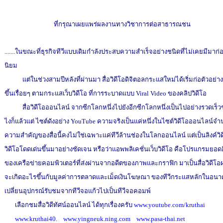
ที่กรุณาเผยแพร่ผลงานทางวิชาการต่อสาธารณชน
.......ในขณะที่ธุรกิจทีวีแบบเดิมกำลังประสบความสำเร็จอย่างชนิดที่ไม่เคยมีมา
นิยม
แต่ในช่วงสามปีหลังที่ผ่านมา สื่อวิดีโอดิจิตอลกระแสใหม่ได้เริ่มก่อตัวอย่าง
ขึ้นเรื่อยๆ ตามกระแสเว็บวิดีโอ ที่การระบาดแบบ Viral Video ของคลิปวิดีโอ
สื่อวิดีโอออนไลน์ จากซีกโลกหนึ่งไปยังอีกซีกโลกหนึ่งเป็นไปอย่างรวดเร็วชั่วพร
ไงก็แล้วแต่ ไซต์ดังอย่าง YouTube ความจริงเป็นแค่หนึ่งในไซต์วิดีโอออนไลน์จำนว
ความสำคัญของสื่อนี้คงไม่ใช่เฉพาะแค่ทีวีล้านช่องในโลกออนไลน์ แต่เป็นลิงค์วิดีโอต่
วิดีโอโดดเด่นขึ้นมาอย่างชัดเจน หรือว่าแอพพลิเคชั่นเว็บวิดีโอ คือโปรแกรมยอดฮิต
ของเครือข่ายคอมพิวเตอร์ที่ส่งผ่านจากอดีตของภาพและกราฟิก มาเป็นสื่อวิดีโ
จะเกิดอะไรขึ้นกับมูลค่าการตลาดและเม็ดเงินโฆษณา ของทีวีกระแสหลักในอนาคต
เปลี่ยนอุปกรณ์รับชมจากทีวีจอแก้วไปเป็นทีวีจอคอมพ์
เลือกชมสื่อวิดีทัศน์ออนไลน์ ได้ทุกเรื่องครับ
www.youtube.com/kruthai
www.kruthai40. www.yingneuk.ning.com
www.pasa-thai.net