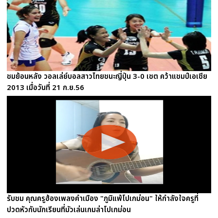
ชมย้อนหลัง วอลเล่ย์บอลสาวไทยชนะญี่ปุ่น 3-0 เซต คว้าแชมป์เอเชีย
2013 เมื่อวันที่ 21 ก.ย.56
รับชม คุณครูฮ้องเพลงคำเมือง "ภูมิแพ้โปเกม่อน" ให้กำลังใจครูที่
ปวดหัวกับนักเรียนที่มัวเล่นเกมล่าโปเกม่อน