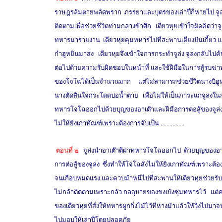
ราษฎรล้มตายพลัดพราก ภรรยาและบุตรของเล่าปี่ก็หายไป จู
ติดตามเพื่อช่วยชีวิตท่ามกลางข้าศึก เตียวหุยเข้าใจผิดคิดว่าจู
ทหารมารายงาน เตียวหุยคุมทหารไปที่สะพานเตียงปันเกี้ยว แ
กำฮูหยินมาส่ง เตียวหุยจึงเข้าใจการกระทำจูล่ง จูล่งกลับไปค้
ต่อไปด้วยความรับผิดชอบในหน้าที่ และใช้ฝีมือในการสู้รบฆ่
ของโจโฉได้เป็นจำนวนมาก แต่ไม่สามารถช่วยชีวิตนางบิฮูหย
นางตัดสินใจกระโดดบ่อน้ำตาย เพื่อไม่ให้เป็นภาระแก่จูล่งในก
ทหารโจโฉออกไปด้วยบุญของอาเต๊าและฝีมือการต่อสู้ของจูล่ง ซ
ไม่ให้ยิงเกาทัณฑ์เพราะต้องการจับเป็น ................
ตอนที่ ๒
จูล่งนำอาเต๊าตีฝ่าทหารโจโฉออกไป ด้วยบุญของอา
การต่อสู้ของจูล่ง ซึ่งทำให้โจโฉสั่งไม่ให้ยิงเกาทัณฑ์เพราะต้องกา
จนเกือบหมดแรง
และควบม้าหนีไปที่สะพานให้เตียวหุยช่วยรั
ไม่กล้าติดตามเพราะกลัว กลอุบายของขงเบ้งซุ่มทหารไว้ แต่ค
ของเตียวหุยที่สั่งให้ทหารผูกกิ่งไม้ไว้ที่หางม้าแล้วให้วิ่งไปมา
จน
ไปมอบให้เล่าปี่โดยปลอดภัย