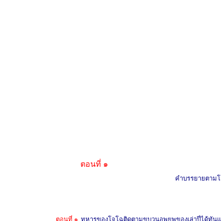
ตอนที่ ๑ ตอ
คำบรรยายตามโคร
โดย ครู
ตอนที่ ๑
ทหารของโจโฉติดตามขบวนอพยพของเล่าปี่ได้ทัน