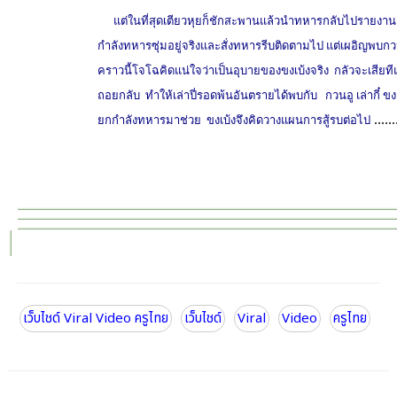
แต่ในที่สุดเตียวหุยก็ชักสะพานแล้วนำทหารกลับไปรายงานเล่าปี
กำลังทหารซุ่มอยู่จริงและสั่งทหารรีบติดตามไป แต่เผอิญพบ
คราวนี้โจโฉคิดแน่ใจว่าเป็นอุบายของขงเบ้งจริง กลัวจะเสียทีแก่
ถอยกลับ ทำให้เล่าปี่รอดพ้นอันตรายได้พบกับ กวนอู เล่ากี๋ ขงเ
......
ยกกำลังทหารมาช่วย ขงเบ้งจึงคิดวางแผนการสู้รบต่อไป
เว็บไชด์ Viral Video ครูไทย
เว็บไชด์
Viral
Video
ครูไทย