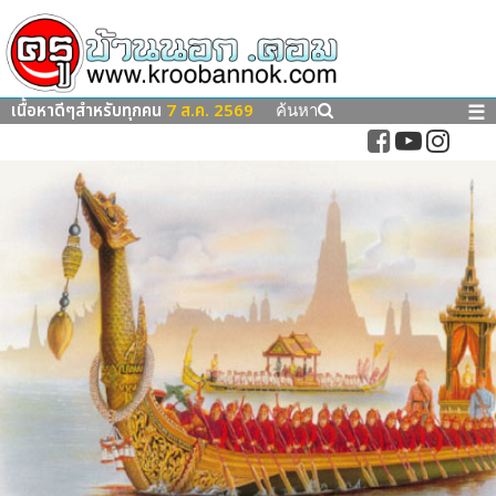
เนื้อหาดีๆสำหรับทุกคน
7 ส.ค. 2569
☰
ค้นหา