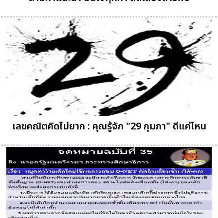
เลขคณิตคิดไม่ยาก : คุณรู้จัก "29 กุมภา" ดีแค่ไหน