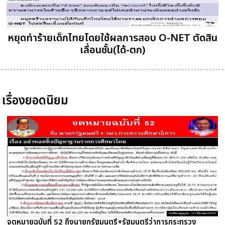
หยุดทำร้ายเด็กไทยโดยใช้ผลการสอบ O-NET ตัดสิน
เลื่อนชั้น(ได้-ตก)
เรื่องยอดนิยม
จดหมายฉบับที่ 52 ถึงนายกรัฐมนตรี+รัฐมนตรีว่าการกระทรวง