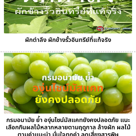
ผักตำลึง ผักข้างรั้วอินทรีย์ที่แท้จริง
กรมอนามัย ย้ำ องุ่นไชน์มัสแคทยังคงปลอดภัย แนะ
เลือกกินผลไม้หลากหลายตามฤดูกาล ล้างผัก ผลไม้
ตามคำแนะนำ มั่นใจทุกคำ ลดเสี่ยงสารพิษ