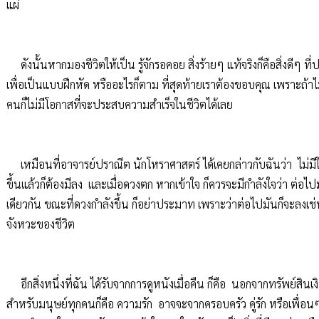
แผ่
ดังนั้นหากมองชีวิตให้เป็น รู้จักรอคอย สิ่งร้ายๆ แท้จริงก็คือสิ่งดีๆ ที่
เพื่อเป็นแบบฝึกหัด หรืออะไรก็ตาม ที่สุดท้ายเราต้องขอบคุณ เพราะถ้าไม
คนก็ไม่มีโอกาสที่จะประสบความสำเร็จในชีวิตได้เลย
เหมือนที่อาจารย์ปราณีต นักโหราศาสตร์ ได้เคยกล่าวกับฉันว่า ไม่มีใ
ขึ้นแล้วก็ต้องมีลง และเมื่อดวงตก หากเข้าใจ ก็ควรจะมีกำลังใจว่า ต่อไ
เดียวกัน ขณะที่ดวงกำลังขึ้น ก็อย่าประมาท เพราะว่าต่อไปมันก็จะลงเช่น
จังหวะของชีวิต
อีกสิ่งหนึ่งที่ฉัน ได้รับจากการดูหนังเมื่อคืน ก็คือ นอกจากทรัพย์สินเงินท
สำหรับมนุษย์ทุกคนก็คือ ความรัก อาจจะจากครอบครัว คู่รัก หรือเพื่