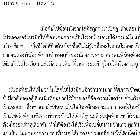
18 พ.ย. 2551, 10:26 น.
เมื่อคืนไปซื้อหนังจากโลตัสถูกๆ มาเปิดดู ด้วยคอมพิ
โปรเจคเตอร์ เนรมิตให้ห้องนอนกลายเป็นโรงหนังนอนดูได้อารมณ์ไม่แพ้
เก่าๆ ชื่อว่า "วิ่งชีวิตให้ถึงเส้นชัย" ชื่อจีนไม่รู้ว่าชื่ออะไรอ่านไม่ออก เป็
ยากจนสองพี่น้อง พี่ชายทำรองเท้าของน้องสาวหาย สองคนพี่น้องต้องผลั
เดียวกันไปโรงเรียน แล้วมีความเพียรที่จะหารองเท้าคู่ใหม่ให้น้องสาวทุก
มันสะท้อนให้เห็นว่า ในโลกใบนี้ยังมีคนอีกจำนวนมาก ที่สภาพชีวิต
ยังมีกำลังใจต่อสู้ สิ่งหนึ่งที่คนยากไร้มักจะเจอก็คือ ความโชคร้าย ซ้ำแล้ว
เป็นระลอก ซึ่งหากเขาฝ่าฟันผ่านไปได้ โชคดีก็จะตามมา บางครั้งโชคร้
เป็นโชคดี พี่ชายรับจ้างทำการบ้านให้เด็กที่ฐานะดี ผลสุดท้ายเขาก็เรียนเก
ต้องใส่รองเท้าคู่เดียวกัน ทำให้ต้องวิ่งให้เร็วเพื่อเปลี่ยนกันเข้าแถว ทุกว
แข่งขัน ในยามยากลำบาก เพื่อนๆ ได้มาคอยช่วยเหลือ ทำให้เติบโตเป็นคนม