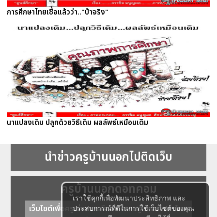
การศึกษาไทยเชื่อแล้วว่า.."บ้าจริง"
นาแปลงเดิม ปลูกด้วยวิธีเดิม ผลลัพธ์เหมือนเดิม
นำข่าวครูบ้านนอกไปติดเว็บ
ครูบ้านนอกดอทคอม
เราใช้คุกกี้เพื่อพัฒนาประสิทธิภาพ และ
เว็บไซต์เพื่อครู ข่าวการศึกษา ความรู้ การศึกษาไทย
ประสบการณ์ที่ดีในการใช้เว็บไซต์ของคุณ