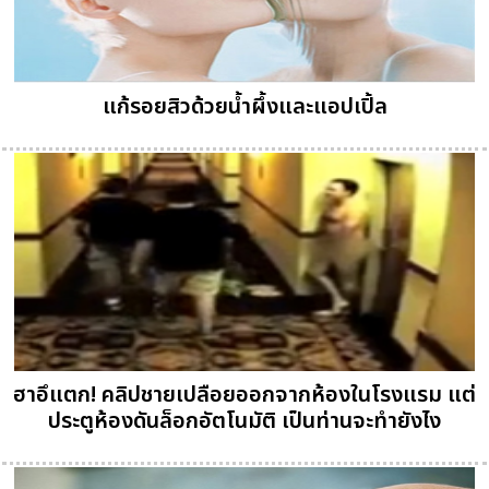
แก้รอยสิวด้วยน้ำผึ้งและแอปเปิ้ล
ฮาอึแตก! คลิปชายเปลือยออกจากห้องในโรงแรม แต่
ประตูห้องดันล็อกอัตโนมัติ เป็นท่านจะทำยังไง