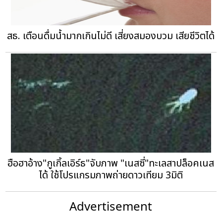
สธ. เตือนดื่มน้ำมากเกินไม่ดี เสี่ยงสมองบวม เสียชีวิตได้
ฮือฮาอ้าง"กูเกิ้ลเอิร์ธ"จับภาพ "เนสซี่"ทะเลสาปล็อคเนส
ได้ ใช้โปรแกรมภาพถ่ายดาวเทียม 3มิติ
Advertisement