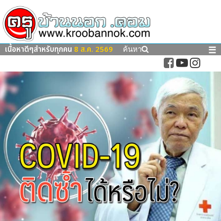
เนื้อหาดีๆสำหรับทุกคน
8 ส.ค. 2569
☰
ค้นหา