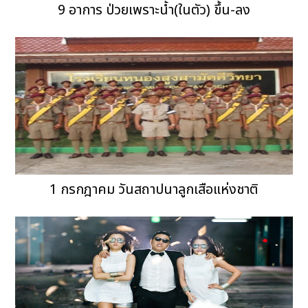
9 อาการ ป่วยเพราะน้ำ(ในตัว) ขึ้น-ลง
1 กรกฎาคม วันสถาปนาลูกเสือแห่งชาติ