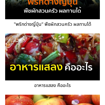
"พริกด่างญี่ปุ่น" พืชผักสวนครัว ผลทานได้
อาหารแสลง คืออะไร