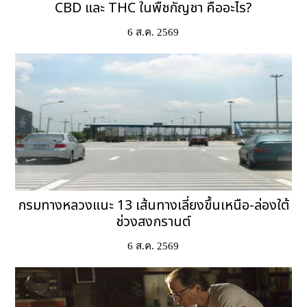
CBD และ THC ในพืชกัญชา คืออะไร?
6 ส.ค. 2569
กรมทางหลวงแนะ 13 เส้นทางเลี่ยงขึ้นเหนือ-ล่องใต้
ช่วงสงกรานต์
6 ส.ค. 2569