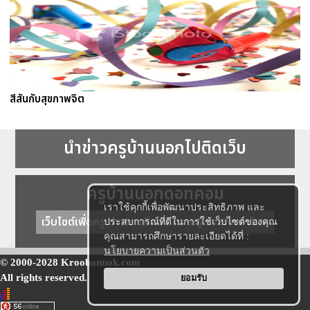
สีสันกับสุขภาพจิต
นำข่าวครูบ้านนอกไปติดเว็บ
ครูบ้านนอกดอทคอม
เราใช้คุกกี้เพื่อพัฒนาประสิทธิภาพ และ
เว็บไซต์เพื่อครู ข่าวการศึกษา ความรู้ การศึกษาไทย
ประสบการณ์ที่ดีในการใช้เว็บไซต์ของคุณ
คุณสามารถศึกษารายละเอียดได้ที่ :
นโยบายความเป็นส่วนตัว
© 2000-2028 Kroobannok.com
All rights reserved.
ยอมรับ