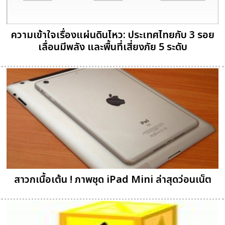
ความเข้าใจเรื่องแผ่นดินไหว: ประเทศไทยกับ 3 รอย
เลื่อนมีพลัง และพื้นที่เสี่ยงภัย 5 ระดับ
สาวกเนื้อเต้น ! ภาพชุด iPad Mini ล่าสุดว่อนเน็ต