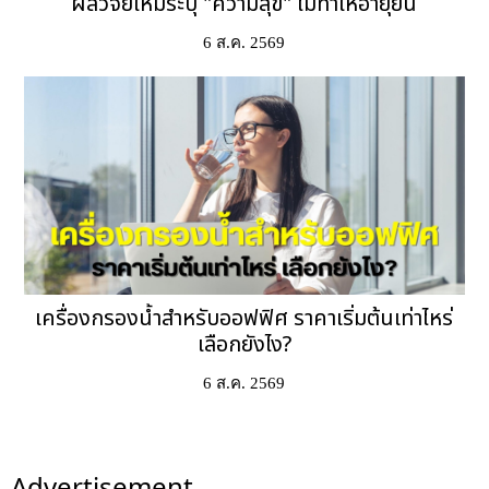
ผลวิจัยใหม่ระบุ "ความสุข" ไม่ทำให้อายุยืน
6 ส.ค. 2569
เครื่องกรองน้ำสำหรับออฟฟิศ ราคาเริ่มต้นเท่าไหร่
เลือกยังไง?
6 ส.ค. 2569
Advertisement