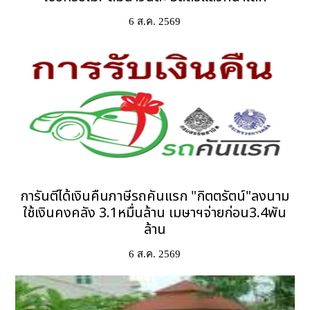
6 ส.ค. 2569
การันตีได้เงินคืนภาษีรถคันแรก "กิตตรัตน์"ลงนาม
ใช้เงินคงคลัง 3.1หมื่นล้าน เมษาฯจ่ายก่อน3.4พัน
ล้าน
6 ส.ค. 2569