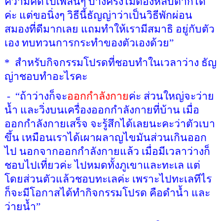
ความคิดไปเพลินๆ บางครั้งไม่ต้องหลับตาก็ได้
ค่ะ แต่ขอนิ่งๆ วิธีนี้ธัญญ่าว่าเป็นวิธีพักผ่อน
สมองที่ดีมากเลย แถมทำให้เรามีสมาธิ อยู่กับตัว
เอง ทบทวนการกระทำของตัวเองด้วย
”
*
สำหรับกิจกรรมโปรดที่ชอบทำในเวลาว่าง ธัญ
ญ่าชอบทำอะไรคะ
- “
ถ้าว่างก็จะ
ออกกำลังกาย
ค่ะ ส่วนใหญ่จะว่าย
น้ำ และวิ่งบนเครื่องออกกำลังกายที่บ้าน เมื่อ
ออกกำลังกายเสร็จ จะรู้สึกได้เลยนะคะว่าตัวเบา
ขึ้น เหมือนเราได้เผาผลาญไขมันส่วนเกินออก
ไป นอกจากออกกำลังกายแล้ว เมื่อมีเวลาว่างก็
ชอบไปเที่ยวค่ะ ไปหมดทั้งภูเขาและทะเล แต่
โดยส่วนตัวแล้วชอบทะเลค่ะ เพราะไปทะเลทีไร
ก็จะมีโอกาสได้ทำกิจกรรมโปรด คือดำน้ำ และ
ว่ายน้ำ
”