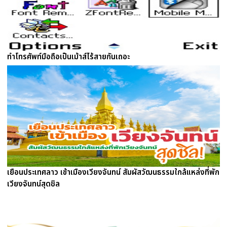
ทำโทรศัพท์มือถือเป็นเม้าส์ไร้สายกันเถอะ
เยือนประเทศลาว เข้าเมืองเวียงจันทน์ สัมผัสวัฒนธรรมใกล้แหล่งที่พัก
เวียงจันทน์สุดชิล