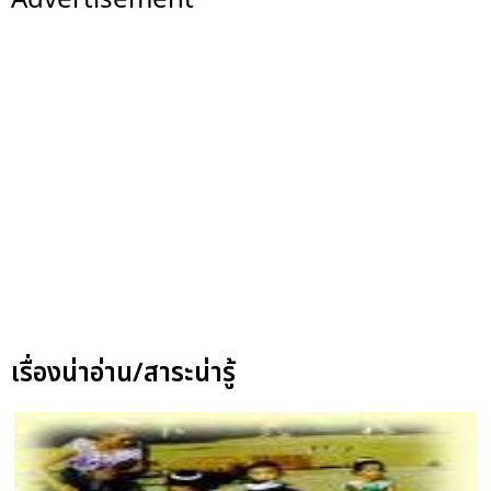
เรื่องน่าอ่าน/สาระน่ารู้