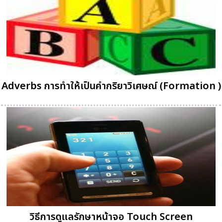
Adverbs การทำให้เป็นคำกริยาวิเศษณ์ (Formation )
วิธีการดูแลรักษาหน้าจอ Touch Screen