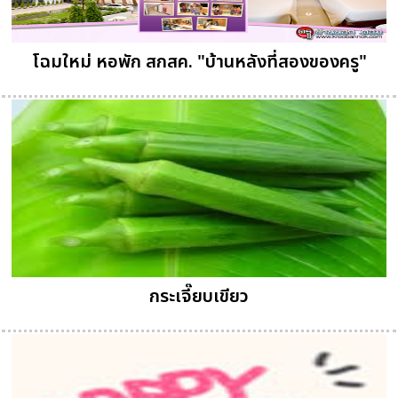
โฉมใหม่ หอพัก สกสค. "บ้านหลังที่สองของครู"
กระเจี๊ยบเขียว