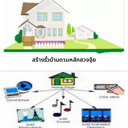
สร้างรั้วบ้านตามหลักฮวงจุ้ย