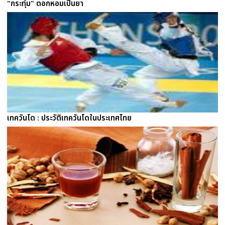
"กระทุ่ม" ดอกหอมเป็นยา
เทควันโด : ประวัติเทควันโดในประเทศไทย