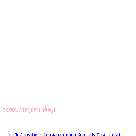
ขอขอบพระคุณที่มาข้อมูล
ประดิษฐ์ การทำกระเป๋า...ใส่ลูกอม..แบบน่ารักๆ
ประดิษฐ์
การทำ