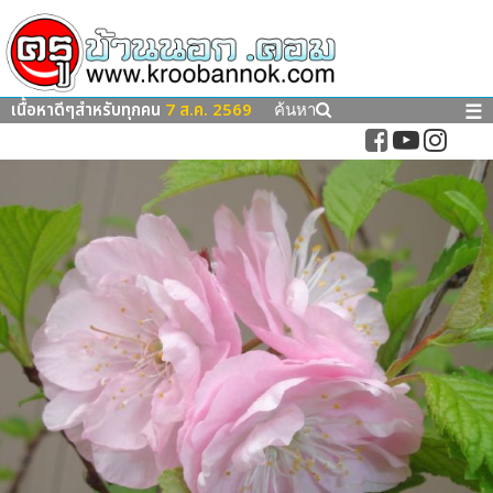
เนื้อหาดีๆสำหรับทุกคน
7 ส.ค. 2569
☰
ค้นหา