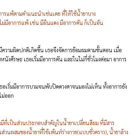
ารแพ้ตามคำแนะนำเช่นเคย ที่ให้ใช้น้ำยาบาง
ม่มีอาการแพ้ เช่น มีผืนแดง มีอาการคัน ก็เป็นอัน
ความผิดปกติเกิดขึ้น เธอจึงจัดการย้อมผมตามขั้นตอน เมื่อ
บหนังศีรษะ เธอเริ่มมีอาการคัน และในไม่กี่ชั่วโมงต่อมา อาการ
เริ่มมีอาการบวมจนพับปิดดวงตาจนมองไม่เห็น ทั้งอาการยัง
ไม่ออก
มีที่เป็นส่วนประกอบสำคัญในน้ำยาเปลี่ยนสีผม ที่มีสาร
นส่วนผสมของน้ำยาที่ใช้เพ้นท์ร่างกาย(แบบชั่วคราว), น้ำยาล้าง