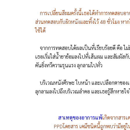
การเปลี่ยนสีผมครั้งนี้เธอได้ทำการทดสอบอาก
ส่วนทดสอบกับผิวหนังและทิ้งไว้ 48 ชั่วโมง หากไ
ใช้ได้
จากการทดสอบได้ผลเป็นที่เรียบร้อยดี คือ ไม่มี
เธอเริ่มใส่น้ำยาย้อมลงไปที่เส้นผม และสัมผัสกั
คันยิ่งทวีความรุนแรง ลุกลามไปทั่ว
บริเวณหนังศีรษะ ใบหน้า และเปลือกตาของเธอ
ลุกลามลงไปถึงบริเวณลำคอ และเธอรู้สึกหายใจ
สาเหตุของอาการแพ้
เกิดจากสารเค
PPDโดยสาร เคมีชนิดนี้ถูกพบว่ามีอยู่ใ