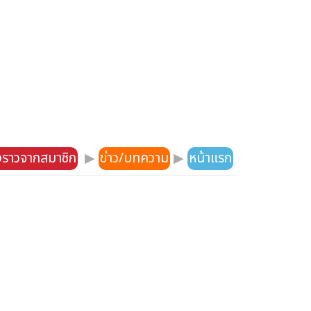
องราวจากสมาชิก
▶
ข่าว/บทความ
▶
หน้าแรก