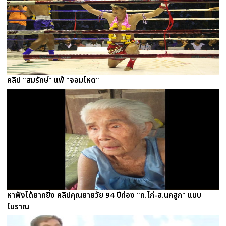
คลิป "สมรักษ์" แพ้ "จอมโหด"
หาฟังได้ยากยิ่ง คลิปคุณยายวัย 94 ปีท่อง "ก.ไก่-ฮ.นกฮูก" แบบ
โบราณ