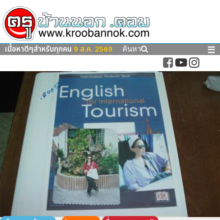
เนื้อหาดีๆสำหรับทุกคน
9 ส.ค. 2569
☰
ค้นหา