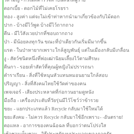
ดอกเบี้ย - ดอกไม้ที่ไม่เคยโรยรา
ทอง - สูงค่า แต่จะไม่เข้าท่าหากนำมาเกี่ยวข้องกับไม้ดอก
ปาก - บ้างมีไว้พูด บ้างมีไว้ถากถาง
ตีน - มีไว้สังเวยปากที่ชอบถากถาง
ป่า - มีน้อยลงทุกวัน ขณะที่ป่าเดียวกันเริ่มมีมากขึ้น
แรด - ในป่าหายากเพราะใกล้สูญพันธุ์ แต่ในเมืองกลับมีเกลื่อน
งู - สัตว์ชนิดหนึ่งที่พ่อเฒ่านิยมเลี้ยงไว้ตามศีรษะ
ตีนกา - รอยเท้าสัตว์ที่คุณผู้หญิงไม่ปรารถนา
ตำราเรียน - สิ่งที่ใช้หนุนหัวแทนหมอนยามใกล้สอบ
ปริญญา - สิ่งที่สังคมไทยใช้วัดค่าของคน
เพจเจอร์ - เสียงประหลาดที่ก่อกวนยามดูหนัง
มือถือ - เครื่องประดับที่วัยรุ่นมีไว้โชว์ว่าข้ารวย
ขยะ - แยกประเภทแล้ว Recycle กลับมาใช้ใหม่ได้
ขยะสังคม - ไม่ควร Recycle กลับมาใช้อีกเพราะ- -อันตราย!
ตอแหล - อาการของคนฉ้อฉล ที่บอกว่าตนโปร่งใส
เช้าชามเย็นชาม - วิธีประหยัดงบประมาณของภาครัฐ