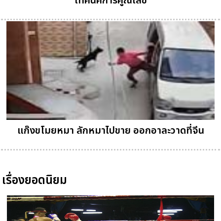
เทคนิคการคูณเลข
แก๊งขโมยหมา ลักหมาไปขาย ออกอาละวาดที่จีน
เรื่องยอดนิยม