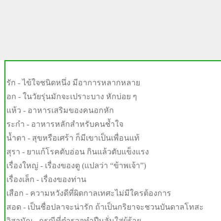
รัก - ไข้ใจชนิดหนึ่ง มีอาการหลากหลาย
อก - ในวัยรุ่นมักจะเปราะบาง หักบ่อย ๆ
แห้ว - อาหารเสริมของคนอกหัก
ระกำ - อาหารหลักสำหรับคนช้ำใจ
น้ำตา - สุขหรือเศร้า ก็มีเขาเป็นเพื่อนแท้
สุรา - ยาแก้โรคตับอ่อน กินแล้วตับแข็งแรง
เรื่องใหญ่ - เรื่องของตู (แปลว่า “ข้าพเจ้า”)
เรื่องเล็ก - เรื่องของท่าน
เสือก - ความหวังดีที่ผิดกาลเทศะไม่มีใครต้องการ
สอด - เป็นชื่อปลาจะน่ารัก ถ้าเป็นกริยาจะชวนบันดาลโทสะ
วิสามัญ - กรณีที่ตำรวจทำปืนลั่นใส่ผู้ร้าย