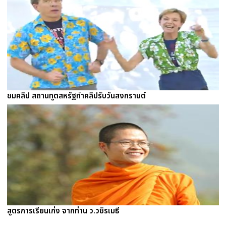
ชมคลิป สถานทูตสหรัฐทำคลิปรับวันสงกรานต์
สูตรการเรียนเก่ง จากท่าน ว.วชิรเมธี