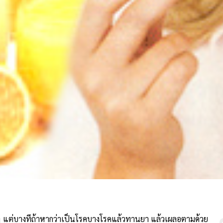
วๆ แต่บางทีถ้าหากว่าเป็นโรคบางโรคแล้วทานยา แล้วเผลอตามด้วย