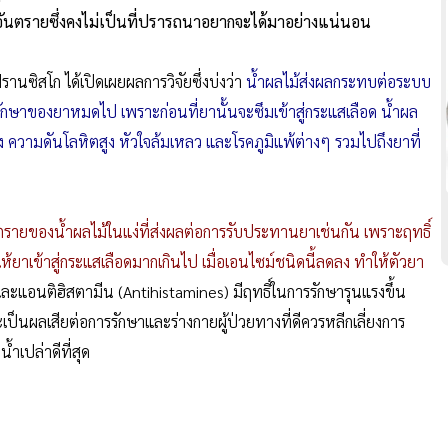
งที่อันตรายซึ่งคงไม่เป็นที่ปรารถนาอยากจะได้มาอย่างแน่นอน
านซิสโก ได้เปิดเผยผลการวิจัยซึ่งบ่งว่า
น้ำผลไม้ส่งผลกระทบต่อระบบ
กษาของยาหมดไป เพราะก่อนที่ยานั้นจะซึมเข้าสู่กระแสเลือด น้ำผล
ง ความดันโลหิตสูง หัวใจล้มเหลว และโรคภูมิแพ้ต่างๆ รวมไปถึงยาที่
อันตรายของน้ำผลไม้ในแง่ที่ส่งผลต่อการรับประทานยาเช่นกัน เพราะฤทธิ์
ห้ยาเข้าสู่กระแสเลือดมากเกินไป เมื่อเอนไซม์ชนิดนี้ลดลง ทำให้ตัวยา
ะแอนติฮิสตามีน (Antihistamines) มีฤทธิ์ในการรักษารุนแรงขึ้น
ป็นผลเสียต่อการรักษาและร่างกายผู้ป่วยทางที่ดีควรหลีกเลี่ยงการ
ำเปล่าดีที่สุด