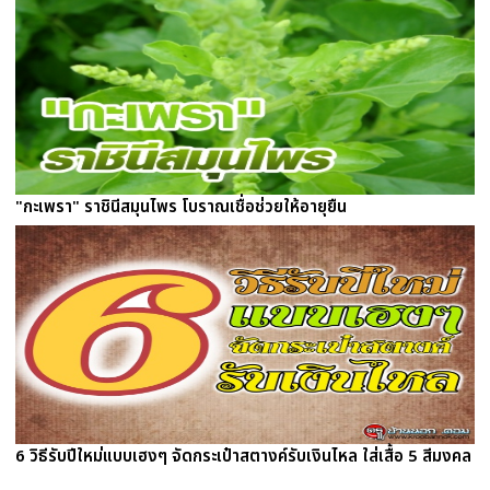
"กะเพรา" ราชินีสมุนไพร โบราณเชื่อช่วยให้อายุยืน
6 วิธีรับปีใหม่แบบเฮงๆ จัดกระเป๋าสตางค์รับเงินไหล ใส่เสื้อ 5 สีมงคล