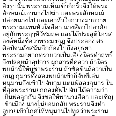
สิงรูปนั้น พระรามเห็นเข้าก็กริ้วจึงให้พระ
ลักษมณ์เอานางไปฆ่า แตะพระลักษมณ์
ปล่อยนางไป และเอาหัวใจกวางมาถวาย
พระรามแทนหัวใจสีดา นางสีดาไปอาศัย
อยู่กับพระฤๅษีวัชมฤค และได้ประสูติโอรส
องค์หนึ่งชื่อว่าพระมงกุฎ จึงประลอง ศร
ศิลป์จนดังสนั่นกึกก้องไปถึงอยุธยา
พระรามอยากทราบว่าเป็นเสียงใครทำฤทธิ์
จึงปล่อยม้าอุปการ ผูกสารที่คอว่า ถ้าใคร
พบม้านี้ให้บูชาพระราม ถ้าขัดขืนถือว่าเป็น
กบฏ กุมารทั้งสองพบม้าเข้าก็จับขี่เล่น
หนุมานจึงเข้าไปจับกุม แต่แพ้สองกุมาร ใน
ที่สุดพระรามยกกองทัพไปจับ ได้ความว่า
เป็นพ่อลูกกัน จึงขอให้พานางสีดา และเชิญ
เข้าเมือง นางไม่ยอมกลับ พระรามจึงทำ
อุบายเข้าโกศให้หนุมานไปทูลว่าพระราม