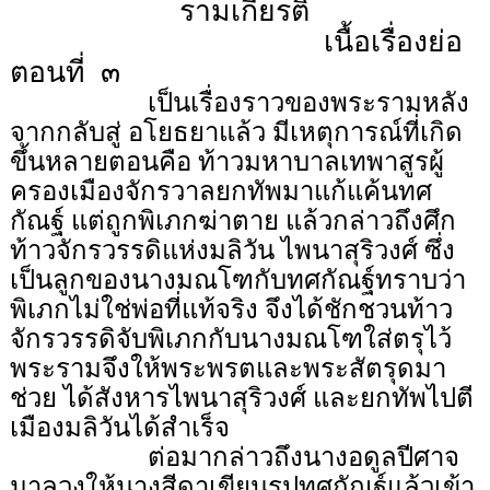
รามเกียรติ์
เนื้อเรื่องย่อ
ตอนที่
๓
เป็นเรื่องราวของพระรามหลัง
จากกลับสู่ อโยธยาแล้ว มีเหตุการณ์ที่เกิด
ขึ้นหลายตอนคือ ท้าวมหาบาลเทพาสูรผู้
ครองเมืองจักรวาลยกทัพมาแก้แค้นทศ
กัณฐ์ แต่ถูกพิเภกฆ่าตาย แล้วกล่าวถึงศึก
ท้าวจักรวรรดิแห่งมลิวัน ไพนาสุริวงศ์ ซึ่ง
เป็นลูกของนางมณโฑกับทศกัณฐ์ทราบว่า
พิเภกไม่ใช่พ่อที่แท้จริง จึงได้ชักชวนท้าว
จักรวรรดิจับพิเภกกับนางมณโฑใส่ตรุไว้
พระรามจึงให้พระพรตและพระสัตรุดมา
ช่วย ได้สังหารไพนาสุริวงศ์ และยกทัพไปตี
เมืองมลิวันได้สำเร็จ
ต่อมากล่าวถึงนางอดูลปีศาจ
มาลวงให้นางสีดาเขียนรูปทศกัณฐ์แล้วเข้า