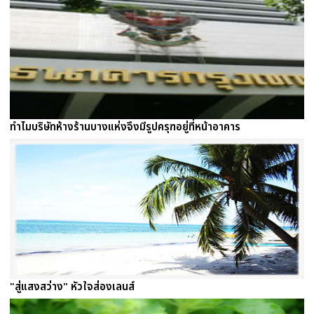
ทำไมบริษัทห้างร้านบางแห่งจึงมีรูปครุฑอยู่ที่หน้าอาคาร
"สู่แสงสว่าง" หัวใจส่องเลนส์