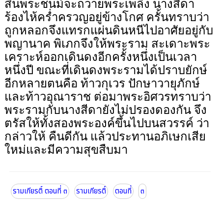
สิ้นพระชนม์จะถวายพระเพลิง นางสีดา
ร้องไห้คร่ำครวญอยู่ข้างโกศ ครั้นทราบว่า
ถูกหลอกจึงแทรกแผ่นดินหนีไปอาศัยอยู่กับ
พญานาค พิเภกจึงให้พระราม สะเดาะพระ
เคราะห์ออกเดินดงอีกครั้งหนึ่งเป็นเวลา
หนึ่งปี ขณะที่เดินดงพระรามได้ปราบยักษ์
อีกหลายตนคือ ท้าวกุเวร ปักษาวายุภักษ์
และท้าวอุณาราช ต่อมาพระอิศวรทราบว่า
พระรามกับนางสีดายังไม่ปรองดองกัน จึง
ตรัสให้ทั้งสองพระองค์ขึ้นไปบนสวรรค์ ว่า
กล่าวให้ คืนดีกัน แล้วประทานอภิเษกเสีย
ใหม่และมีความสุขสืบมา
รามเกียรติ์ ตอนที่ ๓
รามเกียรติ์
ตอนที่
๓