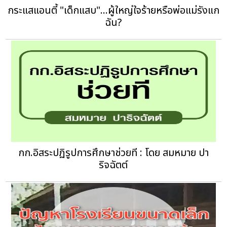
กระแสแอนตี้ "เด็กแสบ"...ผู้ใหญ่ใจร้ายหรือพ่อแม่รังแก
ฉัน?
กก.อิสระปฏิรูปการศึกษาช่วยที : โดย สมหมาย ปา
ริจฉัตต์