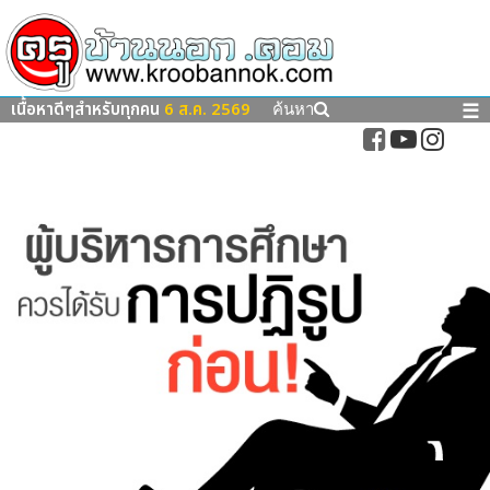
เนื้อหาดีๆสำหรับทุกคน
6 ส.ค. 2569
☰
ค้นหา