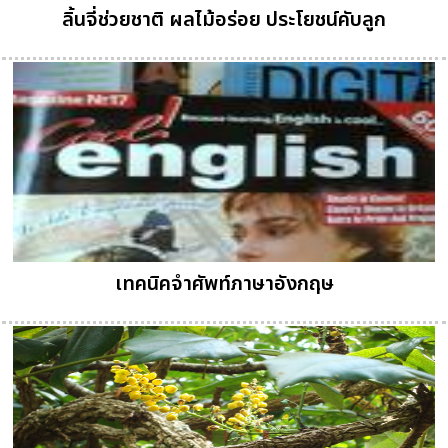
ลิ้นจี่ช่วยชาติ ผลไม้อร่อย ประโยชน์คับลูก
เทคนิคจำศัพท์ภาษาอังกฤษ