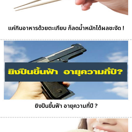
แค่กินอาหารด้วยตะเกียบ ก็ลดน้ำหนักได้ผลชะงัด !
ยิงปืนขึ้นฟ้า อายุความกี่ปี ?