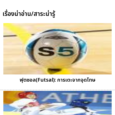
เรื่องน่าอ่าน/สาระน่ารู้
ฟุตซอล(Futsal): การเตะจากจุดโทษ