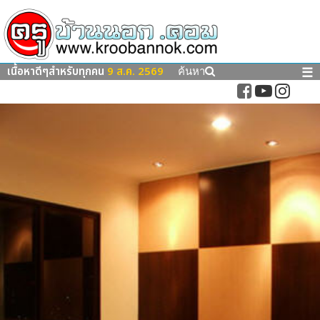
เนื้อหาดีๆสำหรับทุกคน
9 ส.ค. 2569
☰
ค้นหา