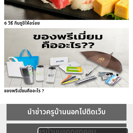
6 วิธี กินซูชิให้อร่อย
ของพรีเมี่ยมคืออะไร ?
นำข่าวครูบ้านนอกไปติดเว็บ
ครูบ้านนอกดอทคอม