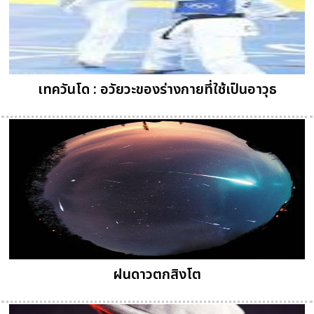
เทควันโด : อวัยวะของร่างกายที่ใช้เป็นอาวุธ
ฝนดาวตกสิงโต