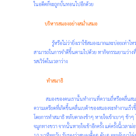
ในอดีตก็จะถูกบั่นทอนไปอีกด้วย
บริหารสมองอย่างสม่ำเสมอ
รู้หรือไม่ว่ายิ่งเราใช้สมองมากและบ่อยเท่าไหร
สามารถในการจำดีขึ้นตามไปด้วย หากิจกรรมยามว่างที่
รสเวิร์ดในเวลาว่าง
ทำสมาธิ
สมองของคนเรานั้นทำงานที่ความถี่หรือคลื่นสมองที
ความเครียดที่เกิดขึ้นคลื่นเบต้าของสมองจะทำงานเร็วขึ้น
โดยการทำสมาธิ หลับตาลงช้าๆ หายใจเข้าเบาๆ ช้าๆ โดยต
จมูกทางขวา จากนั้นหายใจเข้าอีกครั้ง แต่ครั้งนี้เวลา
10
นาทีทุกวัน รับรองว่าสมองดื้อๆ ตันๆ จะกลับมาโล่ง