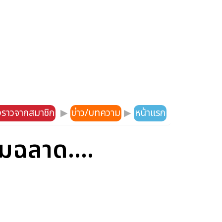
องราวจากสมาชิก
▶
ข่าว/บทความ
▶
หน้าแรก
วามฉลาด....