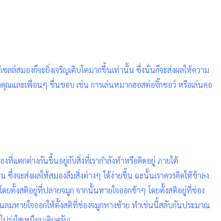
่เซลล์สมองก็จะยิ่งเจริญเติบโตมากขึ้นเท่านั้น ซึ่งนั่นก็จะส่งผลให้ความ
คุณและเพื่อนๆ ชื่นชอบ เช่น การเล่นหมากฮอสต่อจิ๊กซอว์ หรือเล่นคอ
่แตกต่างกันขึ้นอยู่กับสิ่งที่เรากำลังทำหรือคิดอยู่ ภายใต้
 ซึ่งจะส่งผลให้สมองลืมสิ่งต่างๆ ได้ง่ายขึ้น ฉะนั้นเราควรคิดให้ช้าลง
ั้งสติอยู่ที่ปลายจมูก จากนั้นหายใจออกช้าๆ โดยตั้งสติอยู่ที่ช่อง
ผ่อนลมหายใจออกให้ตั้งสติที่ช่องจมูกทางซ้าย ทำเช่นนี้สลับกันประมาณ
โปร่งใสเหมือนเดิมครับ!