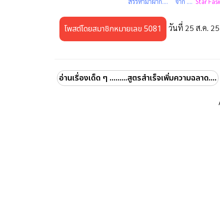
สรรหามาฝาก.... จาก ....
Star Fas
วันที่ 25 ส.ค. 2
โพสต์โดยสมาชิกหมายเลข 5081
อ่านเรื่องเด็ด ๆ .........สูตรสำเร็จเพิ่มความฉลาด....