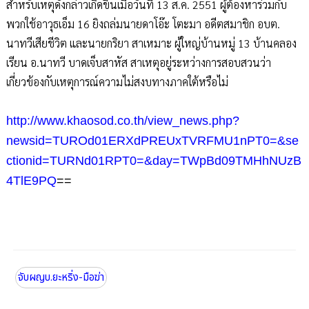
สำหรับเหตุดังกล่าวเกิดขึ้นเมื่อวันที่ 13 ส.ค. 2551 ผู้ต้องหาร่วมกับ
พวกใช้อาวุธเอ็ม 16 ยิงถล่มนายดาโอ๊ะ โตะมา อดีตสมาชิก อบต.
นาทวีเสียชีวิต และนายกริยา สาเหมาะ ผู้ใหญ่บ้านหมู่ 13 บ้านคลอง
เรียน อ.นาทวี บาดเจ็บสาหัส สาเหตุอยู่ระหว่างการสอบสวนว่า
เกี่ยวข้องกับเหตุการณ์ความไม่สงบทางภาคใต้หรือไม่
http://www.khaosod.co.th/view_news.php?
newsid=TUROd01ERXdPREUxTVRFMU1nPT0=&se
ctionid=TURNd01RPT0=&day=TWpBd09TMHhNUzB
4TlE9PQ
==
จับผญบ.ยะหริ่ง-มือฆ่า