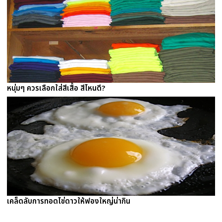
หนุ่มๆ ควรเลือกใส่สีเสื้อ สีไหนดี?
เคล็ดลับการทอดไข่ดาวให้ฟองใหญ่น่ากิน