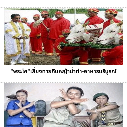
"พระโค"เสี่ยงทายกินหญ้าน้ำท่า-อาหารบริบูรณ์