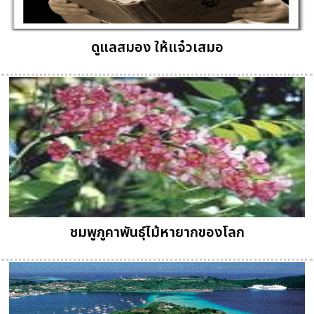
ดูแลสมอง ให้แจ๋วเสมอ
ชมพูภูคาพันธุ์ไม้หายากของโลก