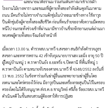
และนายแวดือราแม ร่วมกันเดินทางมาเข้าเวรเฝ้า
โรงงานไม้ยางพารา และขณะที่ผู้ตายทั้งสองกำลังเดินคุยกันมาตาม
ถนน มีคนร้ายไม่ทราบจำนวนดักซุ่มในป่าละเมาะข้างทาง ใช้อาวุธ
ปืนดักซุ่มยิงผู้ตายทั้งสองเสียชีวิต ก่อนที่คนร้ายจะอาศัยความมืดหลบ
หนีไป จนกระทั่งช่วงเช้าที่ผ่านมามีชาวบ้านขี่รถจักรยานยนต์ผ่านมา
พบศพผู้ตายทั้งสอง จึงแจ้งเจ้าหน้าที่
เมื่อเวลา 13.00 น. ตำรวจสภ.นาทวี จ.สงขลา สนธิกำลังตำรวจภูธร
สงขลา และทหารพราน 42 เข้าจับกุมนายบาราเฮง มะมิ่ง อายุ 50 ปี
ผู้ใหญ่บ้านหมู่ 1 ต.ราตาปันยัง อ.ยะหริ่ง จ.ปัตตานี ที่พื้นที่หมู่ 1
ต.ราตาปันยัง ตามหมายจับของศาลจ.นาทวี ที่ จ348/2552 ลงวันที่
13 พ.ย. 2552 ในข้อหาร่วมกันฆ่าผู้อื่นและพยายามฆ่าผู้อื่นโดย
เจตนาและไตร่ตรองไว้ก่อน มีอาวุธปืนและเครื่องกระสุนปืนไว้ในครอบ
ครองโดยไม่ได้รับอนุญาต ส่งร.ต.อ.ชาญวิทย์ ศรีเกื้อ ร้อยเวรสภ.นาทวี
ดำเนินคดี ในชั้นสอบสวนผู้ต้องหาให้การปฏิเสธ