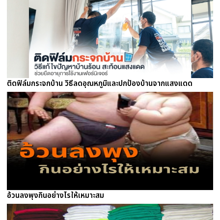
ติดฟิล์มกระจกบ้าน วิธีลดอุณหภูมิและปกป้องบ้านจากแสงแดด
อ้วนลงพุงกินอย่างไรให้เหมาะสม