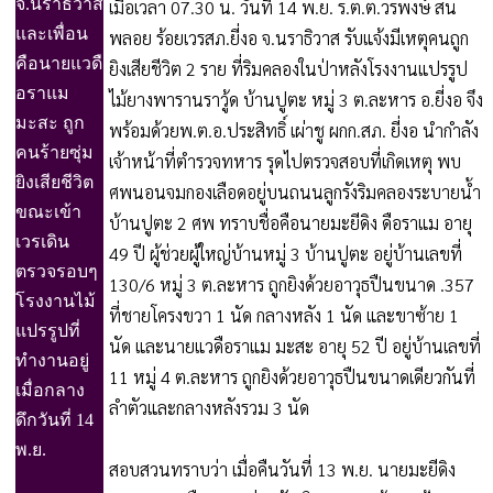
จ.นราธิวาส
เมื่อเวลา 07.30 น. วันที่ 14 พ.ย. ร.ต.ต.วรพงษ์ สน
และเพื่อน
พลอย ร้อยเวรสภ.ยี่งอ จ.นราธิวาส รับแจ้งมีเหตุคนถูก
คือนายแวดื
ยิงเสียชีวิต 2 ราย ที่ริมคลองในป่าหลังโรงงานแปรรูป
อราแม
ไม้ยางพารานราวู้ด บ้านปูตะ หมู่ 3 ต.ละหาร อ.ยี่งอ จึง
มะสะ ถูก
พร้อมด้วยพ.ต.อ.ประสิทธิ์ เผ่าชู ผกก.สภ. ยี่งอ นำกำลัง
คนร้ายซุ่ม
เจ้าหน้าที่ตำรวจทหาร รุดไปตรวจสอบที่เกิดเหตุ พบ
ยิงเสียชีวิต
ศพนอนจมกองเลือดอยู่บนถนนลูกรังริมคลองระบายน้ำ
ขณะเข้า
บ้านปูตะ 2 ศพ ทราบชื่อคือนายมะยีดิง ดือราแม อายุ
เวรเดิน
49 ปี ผู้ช่วยผู้ใหญ่บ้านหมู่ 3 บ้านปูตะ อยู่บ้านเลขที่
ตรวจรอบๆ
130/6 หมู่ 3 ต.ละหาร ถูกยิงด้วยอาวุธปืนขนาด .357
โรงงานไม้
ที่ชายโครงขวา 1 นัด กลางหลัง 1 นัด และขาซ้าย 1
แปรรูปที่
นัด และนายแวดือราแม มะสะ อายุ 52 ปี อยู่บ้านเลขที่
ทำงานอยู่
11 หมู่ 4 ต.ละหาร ถูกยิงด้วยอาวุธปืนขนาดเดียวกันที่
เมื่อกลาง
ลำตัวและกลางหลังรวม 3 นัด
ดึกวันที่ 14
พ.ย.
สอบสวนทราบว่า เมื่อคืนวันที่ 13 พ.ย. นายมะยีดิง