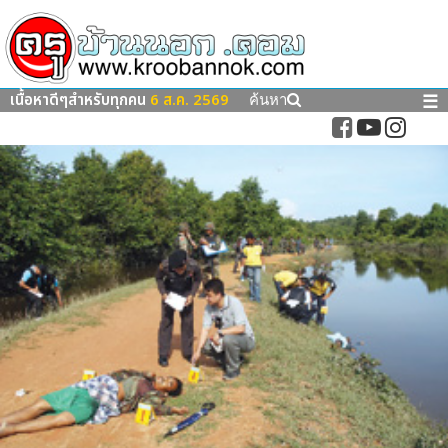
เนื้อหาดีๆสำหรับทุกคน
6 ส.ค. 2569
☰
ค้นหา