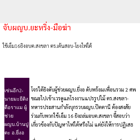
จับผญบ.ยะหริ่ง-มือฆ่า
ใช้เอ็ม16ยิงอบต.สงขลา ตร.เค้นสอบ-โยงไฟใต้
โจรใต้ยิงดับผู้ช่วยผญบ.ยี่งอ ดับพร้อมเพื่อนรวม 2 ศพ
เซ่นอีก2
-
ขณะไปเข้าเวรดูแลโรงงานแปรรูปไม้ ตร.สงขลา-
นายมะยีดิง
ทหารประสานกำลังบุกรวบผญบ.ปัตตานี ต้องสงสัย
ดือราแม ผู้
ร่วมกับพวกใช้เอ็ม 16 ยิงถล่มอบต.สงขลา จี้สอบว่า
ช่วย
เกี่ยวข้องกับปัญหาไฟใต้หรือไม่ แต่ยังให้การปฏิเสธ
ผญบ.บ้านปู
ตะ อ.ยี่งอ