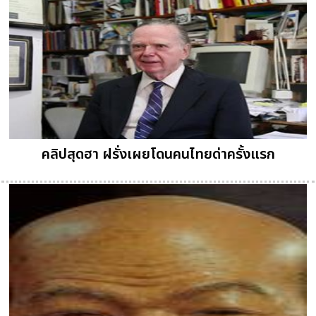
คลิปสุดฮา ฝรั่งเผยโดนคนไทยด่าครั้งแรก