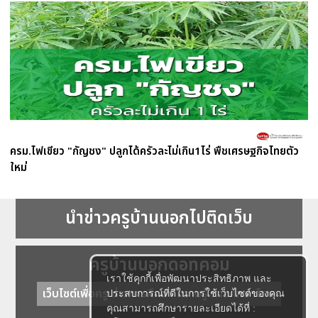
ครม.ไฟเขียว "กัญชง" ปลูกได้ครัวละไม่เกิน1ไร่ พืชเศรษฐกิจไทยตัว
ใหม่
นำข่าวครูบ้านนอกไปติดเว็บ
ครูบ้านนอกดอทคอม
เราใช้คุกกี้เพื่อพัฒนาประสิทธิภาพ และ
เว็บไซต์เพื่อครู ข่าวการศึกษา ความรู้ การศึกษาไทย
ประสบการณ์ที่ดีในการใช้เว็บไซต์ของคุณ
คุณสามารถศึกษารายละเอียดได้ที่ :