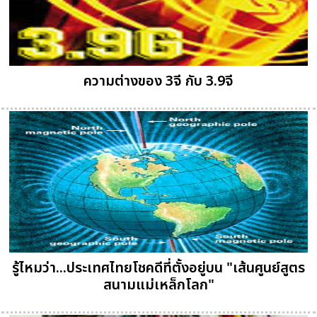
ความต่างของ 3จี กับ 3.9จี
รู้ไหมว่า...ประเทศไทยโชคดีที่ตั้งอยู่บน "เส้นศูนย์สูตร
สนามแม่เหล็กโลก"