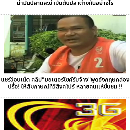
น้ำมันปลาและน้ำมันตับปลาต่างกันอย่างไร
แชร์ว่อนเน็ต คลิป"มอเตอร์ไซค์รับจ้าง"พูดอังกฤษคล่อง
ปรื๋อ! ให้สัมภาษณ์ทีวีสิงคโปร์ หลายคนแห่ชื่นชม !!