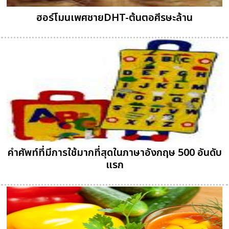
ฮอร์โมนเพศชายDHT-ต้นตอศีรษะล้าน
คำศัพท์ที่มีการใช้มากที่สุดในภาษาอังกฤษ 500 อันดับ
แรก