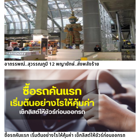
อาถรรพณ์..สุวรรณภูมิ 12 พญายักษ์..ส่งพลังร้าย
ซื้อรถคันแรก เริ่มต้นอย่างไรให้คุ้มค่า เช็กลิสต์ให้ชัวร์ก่อนออกรถ