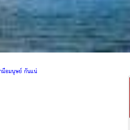
้ำมือมนุษย์ กันแน่