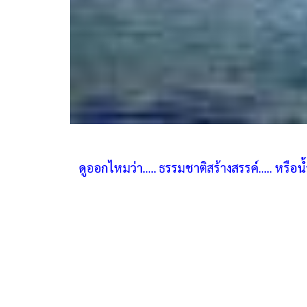
ดูออกไหมว่า..... ธรรมชาติสร้างสรรค์..... หรือน