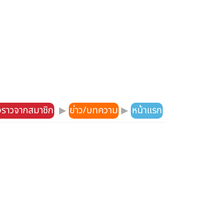
องราวจากสมาชิก
▶
ข่าว/บทความ
▶
หน้าแรก