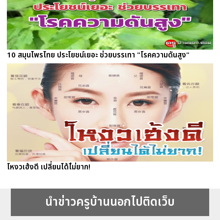
10 สมุนไพรไทย ประโยชน์เยอะ ช่วยบรรเทา "โรคความดันสูง"
โหงวเฮ้งดี เปลี่ยนได้ไ่ม่ยาก!
นำข่าวครูบ้านนอกไปติดเว็บ