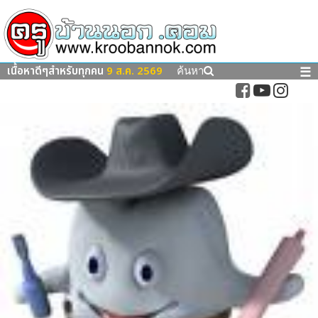
เนื้อหาดีๆสำหรับทุกคน
9 ส.ค. 2569
☰
ค้นหา