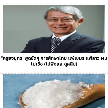
"ครูยงยุทธ"พูดชัดๆ การศึกษาไทย แพ้เขมร แพ้ลาว ผม
ไม่เชื่อ (ไปฟังและดูคลิป)