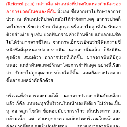
(Referred pain)
กล่าวคือ
ตำแหน่งที่ปวดกับแหล่งกำเนิดของ
อาการปวดเป็นคนละที่กัน
นั่งเอง ซึ่งหากเราไปรักษาอาการ
ปวด ณ ตำแหน่งที่ปวดโดยไม่ได้กำจัดสาเหตุ อาการปวดก็
จะไม่หาย เรียกว่า รักษาไม่ถูกจุด หรือเกาไม่ถูกที่คัน นั่นเอง
ตัวอย่างง่าย ๆ เช่น ปวดฟันกรามล่างด้านซ้าย แต่บอกแน่ชัด
ไม่ได้ว่ามากจากซี่ไหน จากภาพเอ็กซเรย์พบว่ามีฟันกรามซี่
หนึ่งซึ่งมีถุงหนองปลายรากฟัน นอกจากนั้นแล้ว ก็ยังมีฟัน
คุดด้วย สมมติว่า อาการปวดที่เกิดขึ้น มากจากฟันที่มีถุง
หนอง แต่ถ้าทันตแพทย์รักษาโดยการผ่าฟันคุด อย่างนี้เรียก
ว่า รักษาไม่ถูกจุดอาการก็จะไม่ดีขึ้น แถมยังอาจปวดมาก
ขึ้นจากแผลผ่าตัดอีกด้วย
บริเวณที่สามารถจะปวดได้ นอกจากปวดจากฟันกับเหงือก
แล้ว ก็คือ แทบจะทุกที่บริเวณใบหน้าเลยทีเดียว ไม่ว่าจะเป็น
หู คอ จมูก ไซนัส ข้อต่อขมับขากรรไกร เส้นประสาท และ
กล้ามเนื้อ แต่ สาเหตุของความเจ็บปวดบริเวณใบหน้าและ
ช่องปากที่พบบ่อยเป็นอันดับสอง รองลงมากจากฟันและ