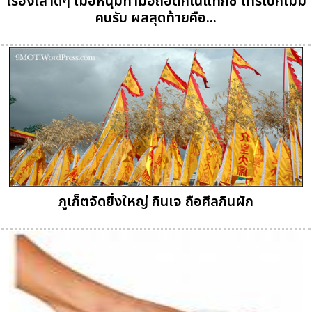
เรื่องเล่าดีๆ เมื่อหนุ่มทำมือถือตกในแท็กซี่ โทรไปก็ไม่มี
คนรับ ผลสุดท้ายคือ...
ภูเก็ตจัดยิ่งใหญ่ กินเจ ถือศีลกินผัก