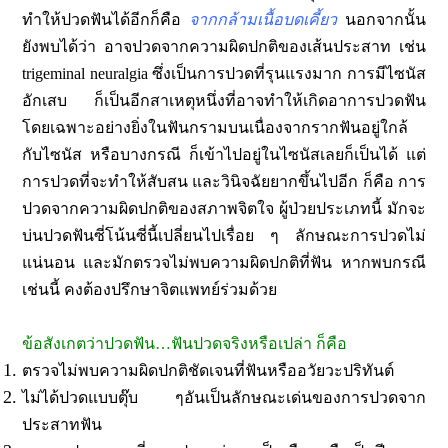
ทำให้ปวดฟันได้อีกก็คือ
จากกล้ามเนื้อบดเคี้ยว
นอกจากนั้น
ยังพบได้ว่า อาจปวดจากความผิดปกติของเส้นประสาท เช่น
trigeminal neuralgia ซึ่งเป็นการปวดที่รุนแรงมาก การมีไซนัส
อักเสบ ก็เป็นอีกสาเหตุหนึ่งที่อาจทำให้เกิดอาการปวดฟัน
โดยเฉพาะอย่างยิ่งในฟันกรามบนเนื่องจากรากฟันอยู่ใกล้
กับไซนัส หรือบางกรณี ก็เข้าไปอยู่ในไซนัสเลยก็เป็นได้ แต่
การปวดที่จะทำให้สับสน และวินิจฉัยยากขึ้นไปอีก ก็คือ
การ
ปวดจากความผิดปกติของสภาพจิตใจ ผู้ป่วยประเภทนี้ มักจะ
บ่นปวดฟันซี่โน้นซี่นี้เปลี่ยนไปเรื่อย ๆ ลักษณะการปวดไม่
แน่นอน และมักตรวจไม่พบความผิดปกติที่ฟัน หากพบกรณี
เช่นนี้ คงต้องปรึกษาจิตแพทย์ร่วมด้วย
ข้อสังเกตว่าปวดฟัน…ฟันปวดจริงหรือเปล่า ก็คือ
ตรวจไม่พบความผิดปกติชัดเจนที่ฟันหรืออวัยวะปริทันต์
ไม่ได้ปวดแบบตุ๊บ ๆอันเป็นลักษณะเด่นของการปวดจาก
ประสาทฟัน