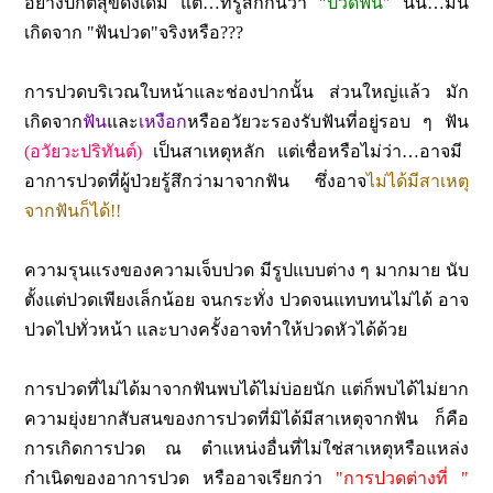
อย่างปกติสุขดังเดิม แต่…ที่รู้สึกกันว่า "
ปวดฟัน"
นั้น…มัน
เกิดจาก "ฟันปวด"จริงหรือ???
การปวดบริเวณใบหน้าและช่องปากนั้น ส่วนใหญ่แล้ว มัก
เกิดจาก
ฟัน
และ
เหงือก
หรืออวัยวะรองรับฟันที่อยู่รอบ ๆ ฟัน
(อวัยวะปริทันต์)
เป็นสาเหตุหลัก แต่เชื่อหรือไม่ว่า…อาจมี
อาการปวดที่ผู้ป่วย
รู้สึก
ว่ามาจากฟัน ซึ่งอาจ
ไม่ได้มีสาเหตุ
จากฟันก็ได้!!
ความรุนแรงของความเจ็บปวด มีรูปแบบต่าง ๆ มากมาย นับ
ตั้งแต่ปวดเพียงเล็กน้อย จนกระทั่ง ปวดจนแทบทนไม่ได้ อาจ
ปวดไปทั่วหน้า และบางครั้งอาจทำให้ปวดหัวได้ด้วย
การปวดที่ไม่ได้มาจากฟันพบได้ไม่บ่อยนัก แต่ก็พบได้ไม่ยาก
ความยุ่งยากสับสนของการปวดที่มิได้มีสาเหตุจากฟัน ก็คือ
การเกิดการปวด ณ ตำแหน่งอื่นที่ไม่ใช่สาเหตุหรือแหล่ง
กำเนิดของอาการปวด
หรืออาจเรียกว่า
"การปวดต่างที่ "