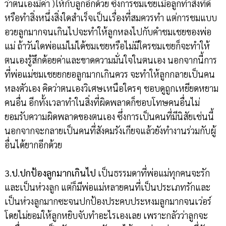
ว่าตนเองมีค่า )ให้กับลูกอีกด้วย ซึ่งการชมเชยเมื่อลูกทำสิ่งที่ดี
หรือทำสิ่งหนึ่งสิ่งใดสำเร็จเป็นเรื่องที่สมควรทำ แต่การชมแบบ
อวยลูกมากจนเกินไปจะทำให้ลูกหลงไปกับคำชมเชยของพ่อ
แม่ ถ้าวันใดพ่อแม่ไม่ได้ชมเชยหรือไม่มีใครชมเชยก็จะทำให้
ตนเองรู้สึกด้อยค่าและขาดความมั่นใจในตนเอง นอกจากนี้การ
ที่พ่อแม่ชมเชยยกยอลูกมากเกินควร จะทำให้ลูกกลายเป็นคน
หลงตัวเอง คิดว่าตนเองวิเศษเหนือใครๆ ชอบดูถูกเหยียดหยาม
คนอื่น อีกทั้งเวลาทำในสิ่งที่ผิดพลาดก็ชอบโทษคนอื่นไม่
ยอมรับความผิดพลาดของตนเอง ซึ่งการเป็นคนที่มีนิสัยเช่นนี้
นอกจากจะกลายเป็นคนที่สังคมรังเกียจแล้วยังทำงานร่วมกับผู้
อื่นได้ยากอีกด้วย
3.ป.ปกป้องลูกมากเกินไป
เป็นธรรมดาที่พ่อแม่ทุกคนจะรัก
และเป็นห่วงลูก แต่ก็มีพ่อแม่หลายคนที่เป็นประเภทรักและ
เป็นห่วงลูกมากซะจนปกป้องประคบประหงมลูกมากจนเว่อร์
โดยไม่ยอมให้ลูกหยิบจับทำอะไรเองเลย เพราะกลัวว่าลูกจะ