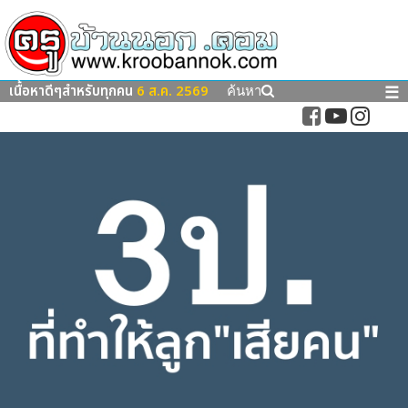
เนื้อหาดีๆสำหรับทุกคน
6 ส.ค. 2569
☰
ค้นหา