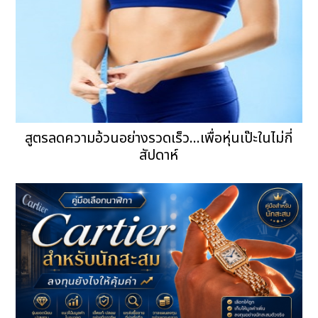
สูตรลดความอ้วนอย่างรวดเร็ว...เพื่อหุ่นเป๊ะในไม่กี่
สัปดาห์