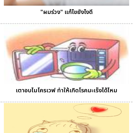
"ผมร่วง" แก้ไขยังไงดี
เตาอบไมโครเวฟ ทำให้เกิดโรคมะเร็งได้ไหม