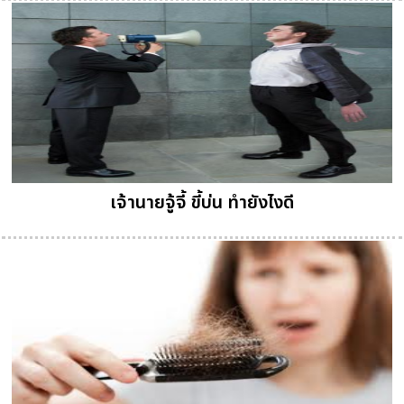
เจ้านายจู้จี้ ขี้บ่น ทำยังไงดี