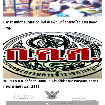
มาตรฐานห้องสมุดและตัวบ่งชี้ เพื่อพัฒนาห้องสมุดโรงเรียน สังกัด
สพฐ.
ระเบียบ ก.ค.ศ. ว่าด้วยระบบทะเบียนประวัติข้าราชการครูและบุคลากร
ทางการศึกษา พ.ศ. 2555