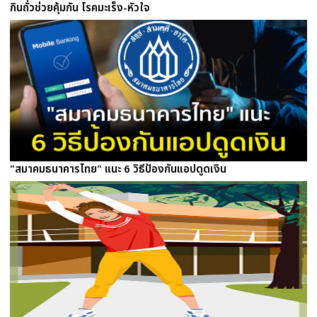
กินถั่วช่วยคุ้มกัน โรคมะเร็ง-หัวใจ
"สมาคมธนาคารไทย" แนะ 6 วิธีป้องกันแอปดูดเงิน