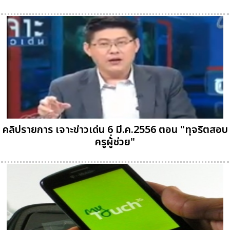
คลิปรายการ เจาะข่าวเด่น 6 มี.ค.2556 ตอน "ทุจริตสอบ
ครูผู้่ช่วย"