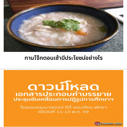
ทานโจ๊กตอนเช้ามีประโยชน์อย่างไร