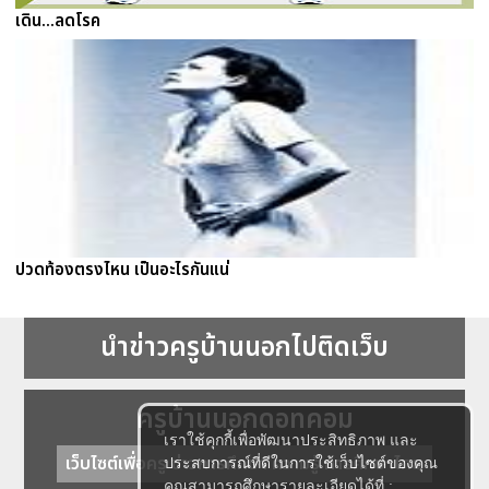
เดิน...ลดโรค
ปวดท้องตรงไหน เป็นอะไรกันแน่
นำข่าวครูบ้านนอกไปติดเว็บ
ครูบ้านนอกดอทคอม
เราใช้คุกกี้เพื่อพัฒนาประสิทธิภาพ และ
เว็บไซต์เพื่อครู ข่าวการศึกษา ความรู้ การศึกษาไทย
ประสบการณ์ที่ดีในการใช้เว็บไซต์ของคุณ
คุณสามารถศึกษารายละเอียดได้ที่ :