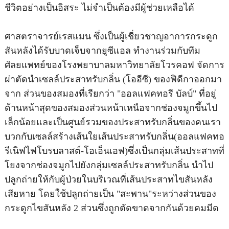
ชีวิตอย่างเป็นอิสระ ไม่จำเป็นต้องมีผู้ช่วยเหลือได้
ศาสตราจารย์เรสแมน ซึ่งเป็นผู้เชี่ยวชาญอาการกระดูก
สันหลังได้รับบาดเจ็บจากยูซีแอล ทำงานร่วมกับทีม
ศัลยแพทย์ของโรงพยาบาลมหาวิทยาลัยโวรคอฟ จัดการ
ผ่าตัดนำเซลล์ประสาทรับกลิ่น (โออีซี) ของฟิดีกาออกมา
จาก ส่วนของสมองที่เรียกว่า
"ออลแฟคทอรี บัลบ์"
ที่อยู่
ด้านหน้าสุดของสมองส่วนหน้าเหนือจากช่องจมูกขึ้นไป
เล็กน้อยและเป็นศูนย์รวมของประสาทรับกลิ่นของคนเรา
บวกกับเซลล์สร้างเส้นใยเส้นประสาทรับกลิ่น(ออลแฟคทอ
รีเนิฟไฟโบรบลาสต์-โอเอ็นเอฟ)ซึ่งเป็นกลุ่มเส้นประสาทที่
โยงจากช่องจมูกไปยังกลุ่มเซลล์ประสาทรับกลิ่น นำไป
ปลูกถ่ายให้กับผู้ป่วยในบริเวณที่เส้นประสาทไขสันหลัง
เสียหาย โดยใช้ปลูกถ่ายเป็น
"สะพาน"
ระหว่างส่วนของ
กระดูกไขสันหลัง 2 ส่วนซึ่งถูกตัดขาดจากกันด้วยคมมีด