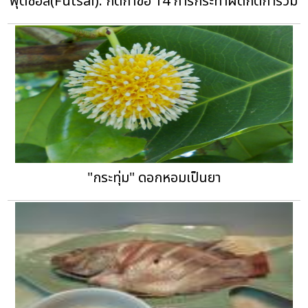
ฟุตซอล(Futsal): กติกาข้อ 14 การกระทำผิดกติการวม
"กระทุ่ม" ดอกหอมเป็นยา