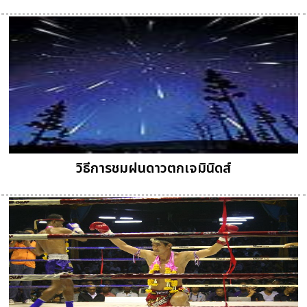
วิธีการชมฝนดาวตกเจมินิดส์