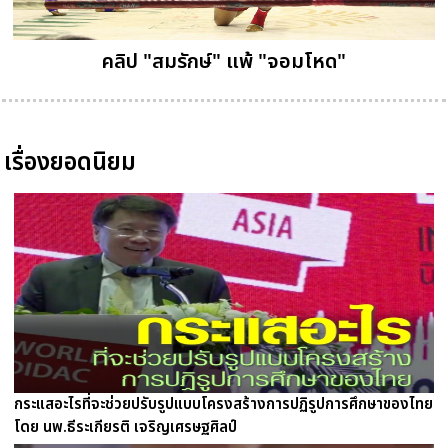
คลิป "สมรักษ์" แพ้ "จอมโหด"
เรื่องยอดนิยม
กระแสอะไรที่จะช่วยปรับรูปแบบโครงสร้างการปฏิรูปการศึกษาของไทย
โดย นพ.ธีระเกียรติ เจริญเศรษฐศิลป์