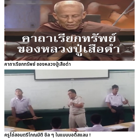
คาถาเรียกทรัพย์ ของหลวงปู่เสือดำ
ครูโซ่สอนตรีโกณมิติ ชิล ๆ ในแบบบอดี้สแลม !