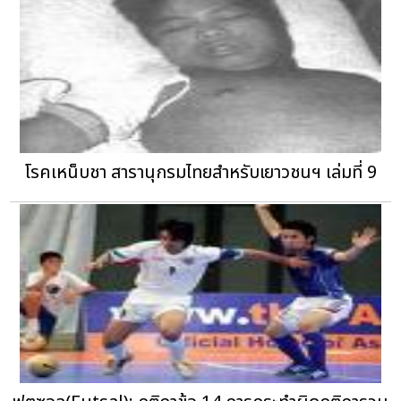
โรคเหน็บชา สารานุกรมไทยสำหรับเยาวชนฯ เล่มที่ 9