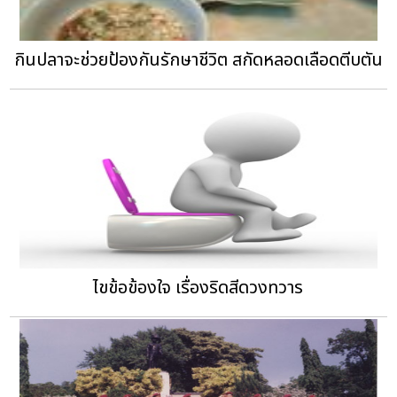
กินปลาจะช่วยป้องกันรักษาชีวิต สกัดหลอดเลือดตีบตัน
ไขข้อข้องใจ เรื่องริดสีดวงทวาร