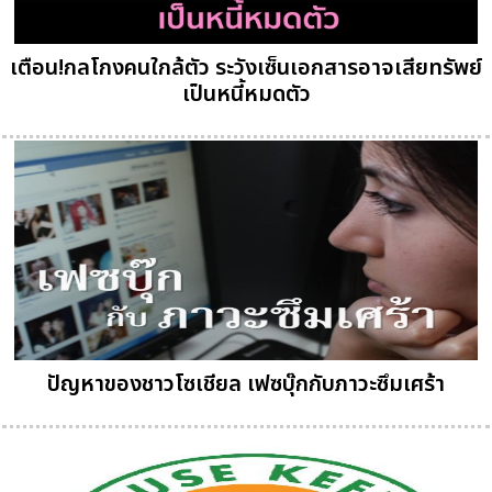
เตือน!กลโกงคนใกล้ตัว ระวังเซ็นเอกสารอาจเสียทรัพย์
เป็นหนี้หมดตัว
ปัญหาของชาวโซเชียล เฟซบุ๊กกับภาวะซึมเศร้า