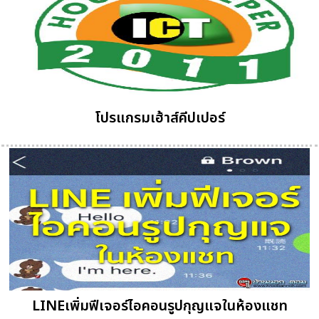
โปรแกรมเฮ้าส์คีปเปอร์
LINEเพิ่มฟีเจอร์ไอคอนรูปกุญแจในห้องแชท