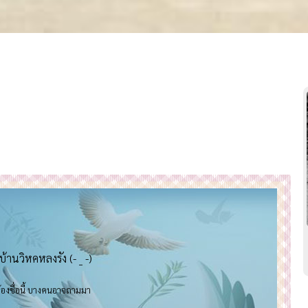
) บ้านวิหคหลงรัง (- _ -)
องชื่อนี้ บางคนอาจถามมา