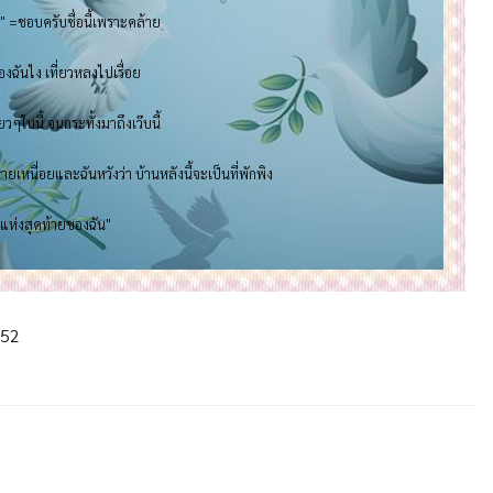
" =ชอบครับชื่อนี้เพราะคล้าย
องฉันไง เที่ยวหลงไปเรื่อย
ยวๆใบนี้ จนกระทั้งมาถึงเว๊บนี้
ายเหนื่อยและฉันหวังว่า บ้านหลังนี้จะเป็นที่พักพิง
"แห่งสุดท้ายของฉัน"
552