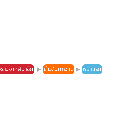
องราวจากสมาชิก
▶
ข่าว/บทความ
▶
หน้าแรก