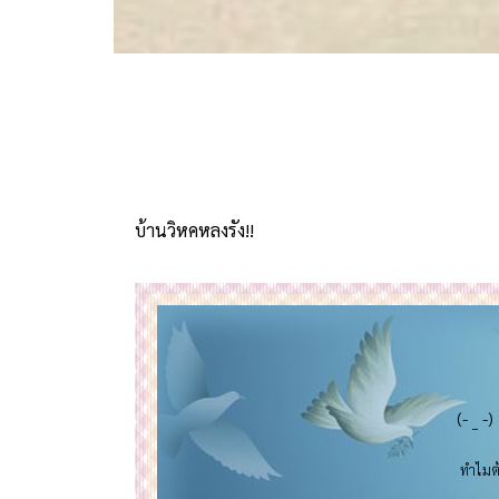
บ้านวิหคหลงรัง!!
(- _ -
ทำไมต้