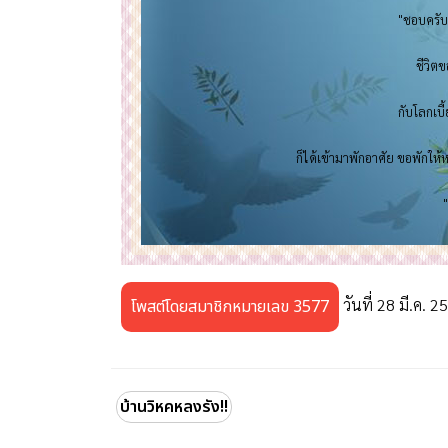
"ชอบครับ
ชีวิตข
กับโลกเบี้
ก็ได้เข้ามาพักอาศัย ขอพักให้ห
วันที่ 28 มี.ค. 2
โพสต์โดยสมาชิกหมายเลข 3577
บ้านวิหคหลงรัง!!