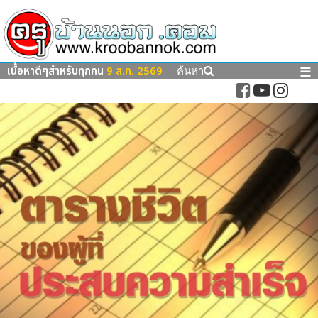
เนื้อหาดีๆสำหรับทุกคน
9 ส.ค. 2569
☰
ค้นหา