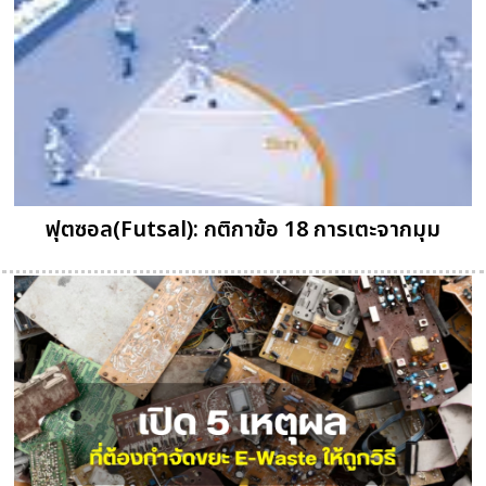
ฟุตซอล(Futsal): กติกาข้อ 18 การเตะจากมุม