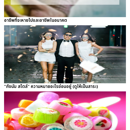
อาชีพที่จะหายไปและอาชีพในอนาคต
"กังนัม สไตล์" ความหมายอะไรซ่อนอยู่ (ดูให้เป็นสาระ)