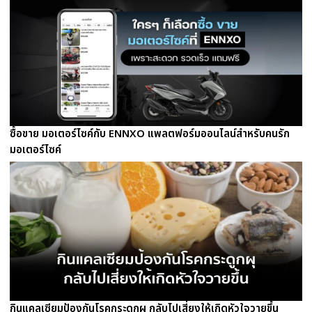
ซื้อขาย มอเตอร์ไซค์กับ ENNXO แพลตฟอร์มออนไลน์สำหรับคนรัก
มอเตอร์ไซค์
กินแคลเซียมป้องกันโรคกระดูกผุ กลับไปเสี่ยงให้เกิดหัวใจวายขึ้น