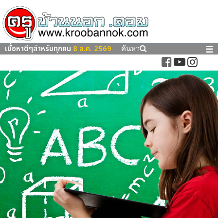
เนื้อหาดีๆสำหรับทุกคน
8 ส.ค. 2569
☰
ค้นหา