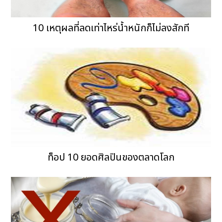
10 เหตุผลที่ลดเท่าไหร่น้ำหนักก็ไม่ลงสักที
ท็อป 10 ยอดศิลปินของตลาดโลก