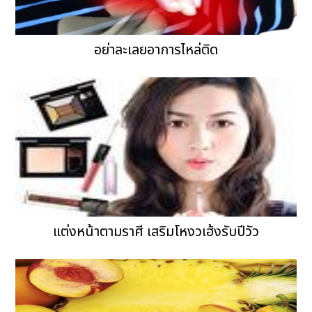
อย่าละเลยอาการไหล่ติด
แต่งหน้าตามราศี เสริมโหงวเฮ้งรับปีวัว