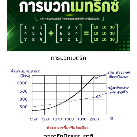
การบวกเมตริก
ลอการิทมิกธรรมชาติ