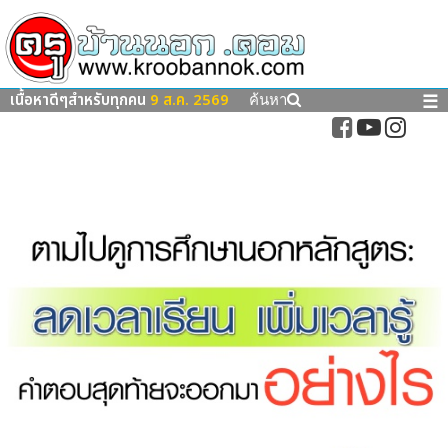
เนื้อหาดีๆสำหรับทุกคน
9 ส.ค. 2569
☰
ค้นหา