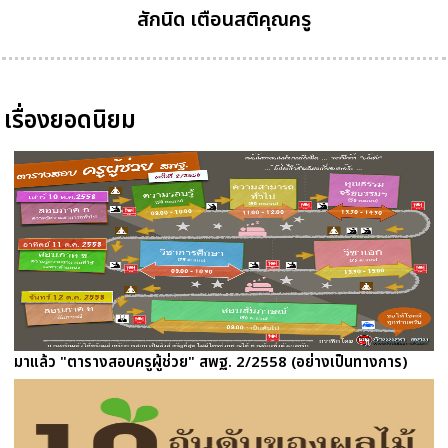
สักนิด เตือนสติคุณครู
เรื่องยอดนิยม
มาแล้ว "ตารางสอบครูผู้ช่วย" สพฐ. 2/2558 (อย่างเป็นทางการ)