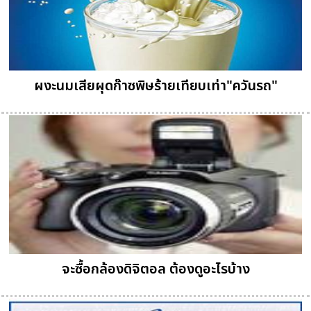
ผงะนมเสียผุดก๊าซพิษร้ายเทียบเท่า"ควันรถ"
จะซื้อกล้องดิจิตอล ต้องดูอะไรบ้าง