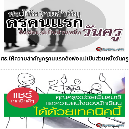
ศธ.ให้ความสำคัญครูคนแรกดึงพ่อแม่เป็นส่วนหนึ่งวันครู