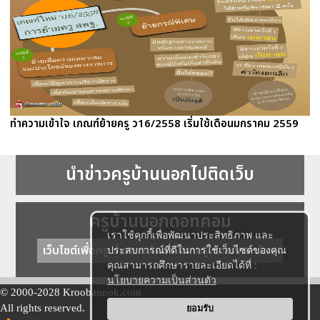
ทำความเข้าใจ เกณฑ์ย้ายครู ว16/2558 เริ่มใช้เดือนมกราคม 2559
นำข่าวครูบ้านนอกไปติดเว็บ
ครูบ้านนอกดอทคอม
เราใช้คุกกี้เพื่อพัฒนาประสิทธิภาพ และ
เว็บไซต์เพื่อครู ข่าวการศึกษา ความรู้ การศึกษาไทย
ประสบการณ์ที่ดีในการใช้เว็บไซต์ของคุณ
คุณสามารถศึกษารายละเอียดได้ที่ :
นโยบายความเป็นส่วนตัว
© 2000-2028 Kroobannok.com
All rights reserved.
ยอมรับ