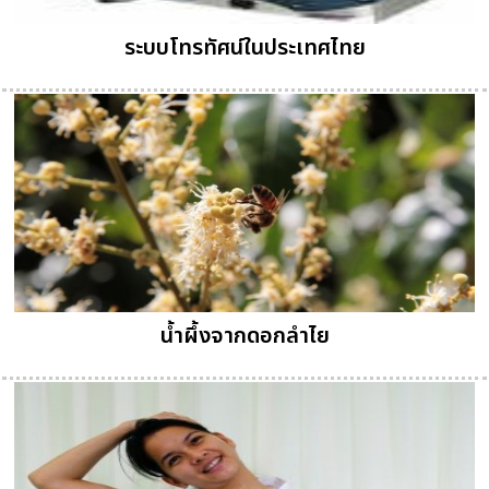
ระบบโทรทัศน์ในประเทศไทย
น้ำผึ้งจากดอกลำไย