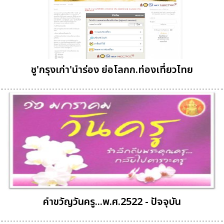
ชู'กรุงเก่า'นำร่อง ย่อโลกก.ท่องเที่ยวไทย
คำขวัญวันครู...พ.ศ.2522 - ปัจจุบัน