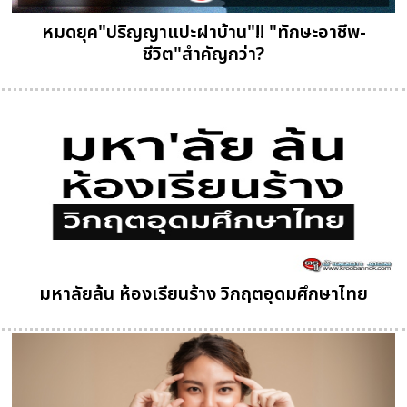
หมดยุค"ปริญญาแปะฝาบ้าน"!! "ทักษะอาชีพ-
ชีวิต"สำคัญกว่า?
มหาลัยล้น ห้องเรียนร้าง วิกฤตอุดมศึกษาไทย