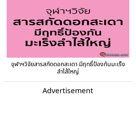
จุฬาฯวิจัยสารสกัดดอกสะเดา มีฤทธิ์ป้องกันมะเร็ง
ลำไส้ใหญ่
Advertisement