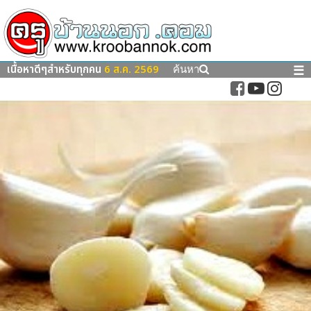
เนื้อหาดีๆสำหรับทุกคน
6 ส.ค. 2569
☰
ค้นหา