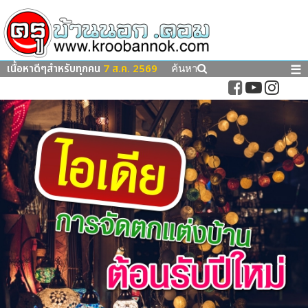
เนื้อหาดีๆสำหรับทุกคน
7 ส.ค. 2569
☰
ค้นหา