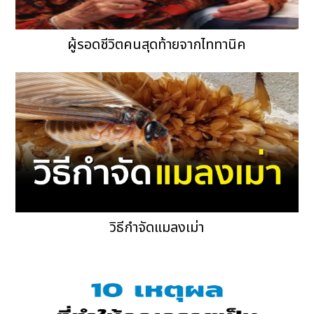
ผู้รอดชีวิตคนสุดท้ายจากไททานิค
วิธีกำจัดแมลงเม่า