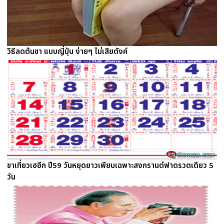
วิธีลดต้นขา แบบญี่ปุ่น ง่ายๆ ไม่เสียตังค์
ขาเที่ยวเฮอีก ปี59 วันหยุดยาวเพียบเฉพาะสงกรานต์ฟาดรวดเดียว 5
วัน