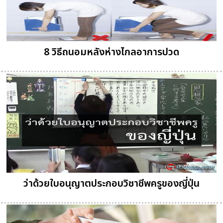
8 วิธีถนอมหลังห่างไกลอาการปวด
ว่าด้วยใบอนุญาตประกอบวิชาชีพครูของญี่ปุ่น