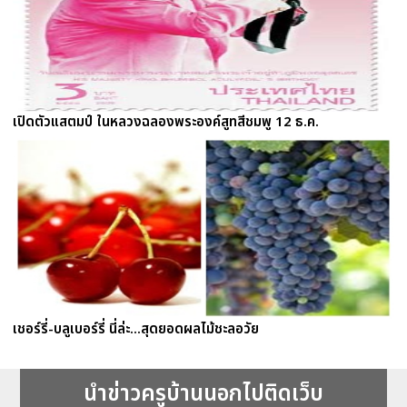
เปิดตัวแสตมป์ ในหลวงฉลองพระองค์สูทสีชมพู 12 ธ.ค.
เชอร์รี่-บลูเบอร์รี่ นี่ล่ะ...สุดยอดผลไม้ชะลอวัย
นำข่าวครูบ้านนอกไปติดเว็บ