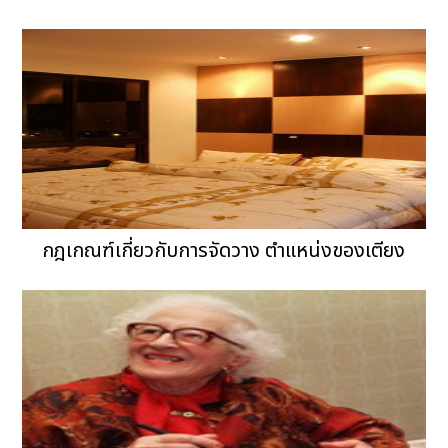
กฎเกณฑ์เกี่ยวกับการจัดวาง ตำแหน่งของเตียง