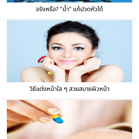
จริงหรือ? "น้ำ" แก้ปวดหัวได้
วิธีแต่งหน้าใส ๆ สวยสบายผิวหน้า