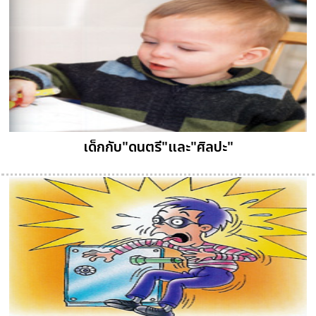
เด็กกับ"ดนตรี"และ"ศิลปะ"