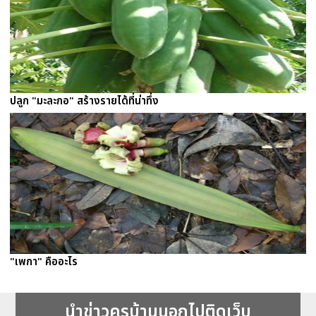
ปลูก "มะละกอ" สร้างรายได้ที่น่าทึ่ง
"เพกา" คืออะไร
นำข่าวครูบ้านนอกไปติดเว็บ