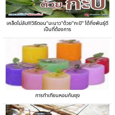
เคล็ดไม่ลับ!!!วิธีตอน"มะนาว"ด้วย"กะปิ" ได้กิ่งพันธุ์ดี
เป็นที่ต้องการ
การทำเทียนหอมกันยุง