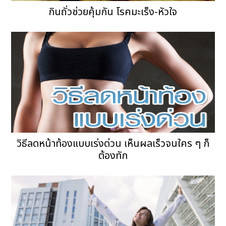
กินถั่วช่วยคุ้มกัน โรคมะเร็ง-หัวใจ
วิธีลดหน้าท้องแบบเร่งด่วน เห็นผลเร็วจนใคร ๆ ก็
ต้องทัก