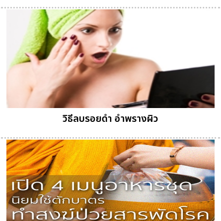
วิธีลบรอยดำ อำพรางผิว