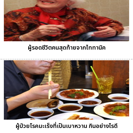
ผู้รอดชีวิตคนสุดท้ายจากไททานิค
ผู้ป่วยโรคมะเร็งที่เป็นเบาหวาน กินอย่างไรดี