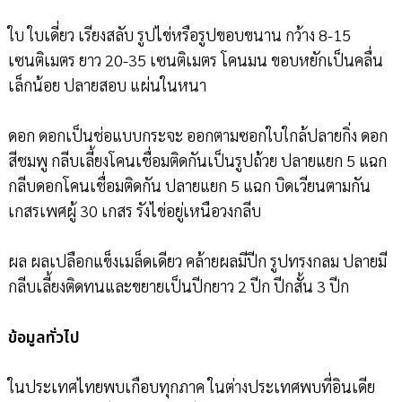
ใบ ใบเดี่ยว เรียงสลับ รูปไข่หรือรูปขอบขนาน กว้าง 8-15
เซนติเมตร ยาว 20-35 เซนติเมตร โคนมน ขอบหยักเป็นคลื่น
เล็กน้อย ปลายสอบ แผ่นในหนา
ดอก ดอกเป็นช่อแบบกระจะ ออกตามซอกใบใกล้ปลายกิ่ง ดอก
สีชมพู กลีบเลี้ยงโคนเชื่อมติดกันเป็นรูปถ้วย ปลายแยก 5 แฉก
กลีบดอกโคนเชื่อมติดกัน ปลายแยก 5 แฉก บิดเวียนตามกัน
เกสรเพศผู้ 30 เกสร รังไข่อยู่เหนือวงกลีบ
ผล ผลเปลือกแข็งเมล็ดเดียว คล้ายผลมีปีก รูปทรงกลม ปลายมี
กลีบเลี้ยงติดทนและขยายเป็นปีกยาว 2 ปีก ปีกสั้น 3 ปีก
ข้อมูลทั่วไป
ในประเทศไทยพบเกือบทุกภาค ในต่างประเทศพบที่อินเดีย