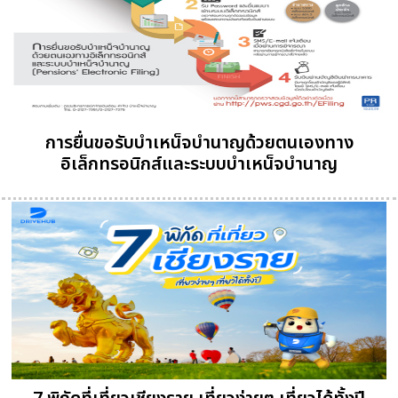
การยื่นขอรับบำเหน็จบำนาญด้วยตนเองทาง
อิเล็กทรอนิกส์และระบบบำเหน็จบำนาญ