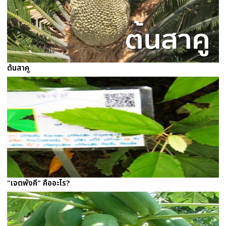
ต้นสาคู
"เจตพังคี" คืออะไร?