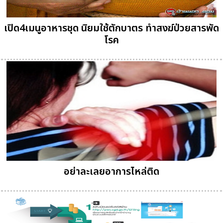
เปิด4เมนูอาหารชุด นิยมใช้ตักบาตร ทำสงฆ์ป่วยสารพัด
โรค
อย่าละเลยอาการไหล่ติด