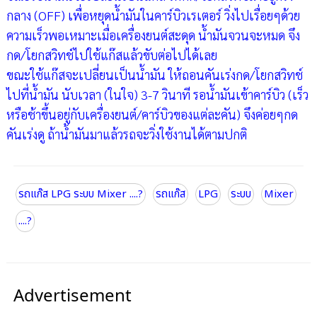
กลาง (OFF) เพื่อหยุดน้ำมันในคาร์บิวเรเตอร์ วิ่งไปเรื่อยๆด้วย
ความเร็วพอเหมาะเมื่อเครื่องยนต์สะดุด น้ำมันจวนจะหมด จึง
กด/โยกสวิทช์ไปใช้แก๊สแล้วขับต่อไปได้เลย
ขณะใช้แก๊สจะเปลี่ยนเป็นน้ำมัน ให้ถอนคันเร่งกด/โยกสวิทช์
ไปที่น้ำมัน นับเวลา (ในใจ) 3-7 วินาที รอน้ำมันเข้าคาร์บิว (เร็ว
หรือช้าขึ้นอยู่กับเครื่องยนต์/คาร์บิวของแต่ละคัน) จึงค่อยๆกด
คันเร่งดู ถ้าน้ำมันมาแล้วรถจะวิ่งใช้งานได้ตามปกติ
รถแก๊ส LPG ระบบ Mixer ....?
รถแก๊ส
LPG
ระบบ
Mixer
....?
Advertisement