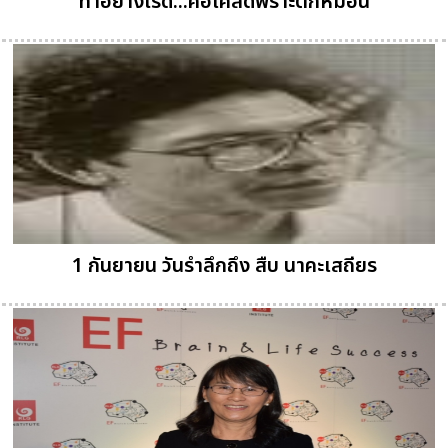
ทำอย่างไรดี...คอเคล็ดพราะตกหมอน
1 กันยายน วันรำลึกถึง สืบ นาคะเสถียร