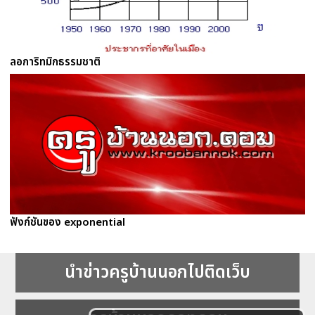
ลอการิทมิกธรรมชาติ
ฟังก์ชันของ exponential
นำข่าวครูบ้านนอกไปติดเว็บ