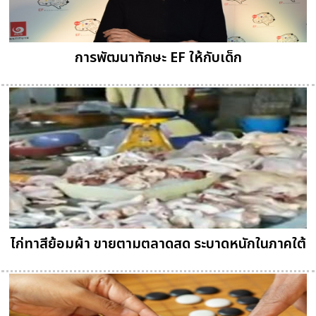
การพัฒนาทักษะ EF ให้กับเด็ก
ไก่ทาสีย้อมผ้า ขายตามตลาดสด ระบาดหนักในภาคใต้