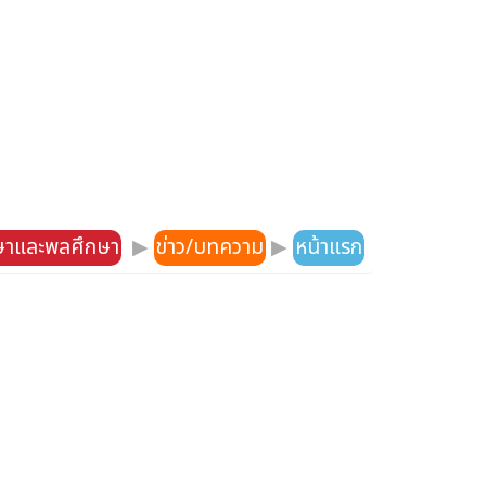
กษาและพลศึกษา
▶
ข่าว/บทความ
▶
หน้าแรก