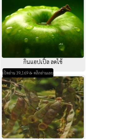
กินแอปเปิ้ล ลดไข้
เปิดอ่าน 39,169 ☕ คลิกอ่านเลย