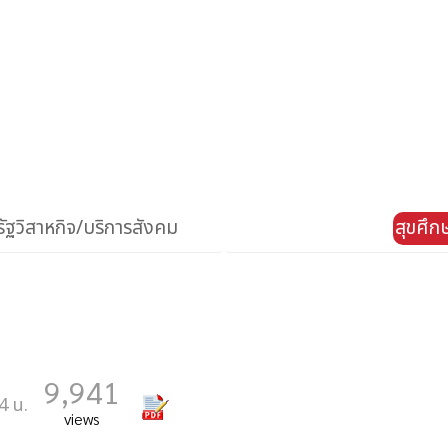
ัฐวิสาหกิจ/บริการสังคม
สุขศึ
ย
9,941
4 น.
views