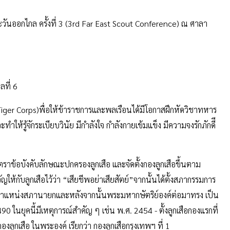
ะวันออกไกล ครั้งที่ 3 (3rd Far East Scout Conference) ณ ศาลา
ลที่ 6
Tiger Corps)พื่อให้ข้าราชการและพลเรือนได้มีโอกาสฝึกหัดวิชาทหาร
ำให้รู้จักระเบียบวินัย มีกำลังใจ กำลังกายเข้มแข็ง มีความจงรักภักดีี
ข้อบังคับลักษณะปกครองลูกเสือ และจัดตั้งกองลูกเสือขึ้นตาม
กับลูกเสือไว้ว่า “เสียชีพอย่าเสียสัตย์”จากนั้นได้ตั้งสภากรรมการ
งตำแหน่งสภานายกและหลังจากนั้นพระมหากษัตริย์องค์ต่อมาทรง เป็น
ในยุคนี้มีเหตุการณ์สำคัญ ๆ เช่น พ.ศ. 2454 - ตั้งลูกเสือกองแรกที่
กองลูกเสือ ในพระองค์ เรียกว่า กองลูกเสือกรุงเทพฯ ที่ 1