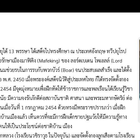
ายุได้ 13 พรรษา ได้เสด็จไปทรงศึกษา ณ ประเทศอังกฤษ ทวีปยุโรป
พื่อรักษาเมืองมาฟิคิง (Mafeking) ของ ลอร์ดเบเดน โพเอลล์ (Lord
แนมช่วยรบในการรบกับพวกบัวร์ (Boar) จนประสบผลสำเร็จ และได้ตั้ง
อ พ.ศ. 2450 เมื่อพระองค์เสด็จนิวัติสู่ประเทศไทย ก็ได้ทรงจัดตั้งกอง
 2454 มีจุดมุ่งหมายเพื่อฝึกหัดให้ข้าราชการและพลเรือนได้เรียนรู้วิชา
บวินัย มีความจงรักภักดีต่อสถาบันชาติ ศาสนา และพระมหากษัตริย์ ต่อ
้นเมื่อวันที่ 1 กรกฎาคม 2454 ด้วยทรงมีพระราชปรารภว่า เมื่อฝึก
ิบ้านเมืองแล้ว เห็นควรที่จะมีการฝึกเด็กชายปฐมวัยให้มีความรู้ทาง
ฤติตนให้เป็นประโยชน์ต่อชาติบ้าน เมือง
็กหลวง (โรงเรียนวชิราวุธ ในปัจจุบัน) และจัดตั้งกองลูกเสือตามโรงเรียน