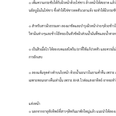
๐ เพิ่มความกระชับให้กับผิวหน้าด้วยไข่ขาว ล้างหน้าให้สะอาด แล้วใ
นอัลบูมินในไข่ขาว ซึ่งทำให้ไข่ขาวหดตัวเวลาแห้ง จะทำให้ผิวกระชับ
๐ สำหรับสาวผิวธรรมดา ลองมาขัดและบำรุงผิวหน้าง่ายๆด้วยข้าวโอ
วิตามินต่างๆและข้าวโอ๊ตจะเป็นตัวขัดผิวส่วนน้ำมันพืชและน้ำตาลจ
๐ เป็นสิวเมื่อไร ให้ลองบดแอสไพริน (ยาที่ใช้แก้ปวดหัว และควรมั่น
การอักเสบ
๐ ลองแต้มจุดด่างดำบนใบหน้า ด้วยน้ำมะนาวในยามค่ำคืน เพราะ AHA 
เฉพาะตอนกลางคืนเท่านั้น เพราะ AHA ไวต่อแสงอาทิตย์ อาจจะทำใ
แต่งหน้า
๐ นอกจากยาอุทัยทิพย์ที่สาวๆฮิตกันมาพักใหญ่แล้ว แนะนำให้ลองเอ