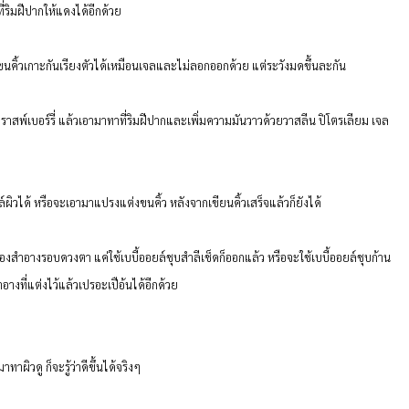
ที่ริมฝีปากให้แดงได้อีกด้วย
้ขนคิ้วเกาะกันเรียงตัวได้เหมือนเจลและไม่ลอกออกด้วย แต่ระวังมดขึ้นละกัน
อราสพ์เบอร์รี่ แล้วเอามาทาที่ริมฝีปากและเพิ่มความมันวาวด้วยวาสลีน ปิโตรเลียม เจล
ล์ผิวได้ หรือจะเอามาแปรงแต่งขนคิ้ว หลังจากเขียนคิ้วเสร็จแล้วก็ยังได้
่องสำอางรอบดวงตา แค่ใช้เบบี้ออยล์ชุบสำลีเช็ดก็ออกแล้ว หรือจะใช้เบบี้ออยล์ชุบก้าน
อางที่แต่งไว้แล้วเปรอะเปือ้นได้อีกด้วย
าผิวดู ก็จะรู้ว่าดีขึ้นได้จริงๆ