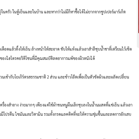
ยู่ในครัว ในตู้เย็นและในบ้าน และหากว่าไม่มีก็หาซื้อได้ไม่ยากจากซูปเปอร์มาร์เก็ต
ือดแล้วทิ้งให้เย็น ล้างหน้าให้สะอาด ซับให้แห้งแล้วเอาสำลีชุบน้ำชาที่เตรียมไว้เช็ด
ของไฮโดรคอริติโซนที่มีคุณสมบัติลดอาการแพ้ของผิวหนังได้
วนเข้ากับโยเกิร์ตรสธรรมชาติ 2 ส่วน และข้าวโอ๊ตเพื่อเป็นตัวขัดผิวและผลัดเปลี่ยน
ื่องสำอาง ง่ายมากๆ เพียงแค่ใช้ผ้าขนหนูผืนเล็กชุบลงในน้ำนมสดที่แช่เย็น แล้วเอา
มมีโปรตีน ไขมันและวิตามิน รวมทั้งกรดแลคติคที่จะให้ความชุ่มชื้นและลดการอักเสบ