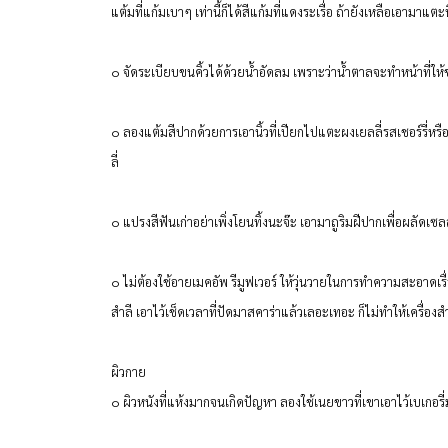
แต้มที่แก้มเบาๆ เท่านี้ก็ได้สีแก้มที่แดงระเรื่อ ถ้ายังเหลือเอามาแตะ
๐ จัดระเบียบขนคิ้วได้ด้วยน้ำอัดลม เพราะว่าน้ำตาลจะทำหน้าที่ให
๐ ลองแต้มสีปากด้วยการเอานิ้วที่เปียกไปแตะผงเยลลี่รสเชอร์รี่หรื
ลี่
๐ แปรงสีฟันเก่าอย่าเพิ่งโยนทิ้งนะจ๊ะ เอามาถูริมฝีปากเพื่อผลัดเซล
๐ ไม่ต้องใช้อายเมคอัพ รีมูฟเวอร์ ให้วุ่นวายในการทำความสะอาดเรื
สำลี เอาไว้เช็ดเวลาที่ปัดมาสคาร่าแล้วเลอะเทอะ ก็ไม่ทำให้เครื่องสำ
ผิวกาย
๐ ผิวหนังที่แห้งมากจนเกิดปัญหา ลองใช้เนยขาวที่เขาเอาไว้เบเกอรี่มาท