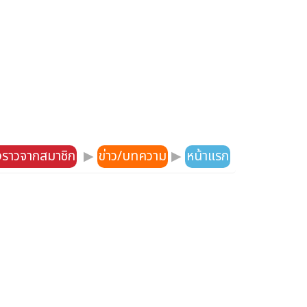
องราวจากสมาชิก
▶
ข่าว/บทความ
▶
หน้าแรก