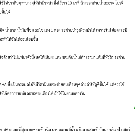
ช้ไข่ขาวดิบๆทาบางๆให้ทั่วผิวหน้า ทิ้งไว้ราว 10 นาที ล้างออกด้วยน้ำสะอาด โปรตี
ขึ้นได้
๊ต น้ำตาล น้ำมันพืช และไข่แดง 1 ฟอง จะช่วยบำรุงผิวหน้าได้ เพราะในไข่แดงจะมี
ะทำให้ขัดได้อ่อนโยนขึ้น
ใจด้วยว่าไม่แพ้ยาตัวนี้) บดให้เป็นผงและผสมกับน้ำเปล่า เอามาแต้มที่หัวสิว จะช่วย
ซึ่งเป็นกรดผลไม้ที่มีวิตามินเอจะช่วยลบเลือนจุดด่างดำให้ดูดีขึ้นได้ แต่ควรใช้
ห้เกิดอาการแพ้และระคายเคืองได้ ถ้าใช้ในยามกลางวัน
าสตรอเบอร์รี่สุกและค่อนข้างนิ่ม มาบดเอาแต่น้ำ แล้วมาผสมเข้ากับมอยส์เจอไรเซอร์