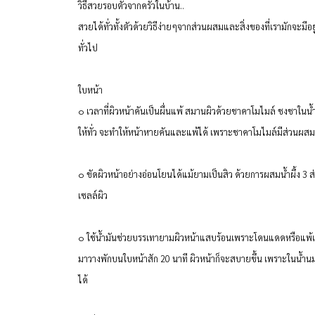
วิธีสวยรอบตัวจากครัวในบ้าน..
สวยได้ทั่วทั้งตัวด้วยวิธีง่ายๆจากส่วนผสมและสิ่งของที่เรามักจะมีอ
ทั่วไป
ใบหน้า
๐ เวลาที่ผิวหน้าคันเป็นผื่นแพ้ สมานผิวด้วยชาคาโมไมล์ ชงชาในน้ำเด
ให้ทั่ว จะทำให้หน้าหายคันและแพ้ได้ เพราะชาคาโมไมล์มีส่วนผสม
๐ ขัดผิวหน้าอย่างอ่อนโยนได้แม้ยามเป็นสิว ด้วยการผสมน้ำผึ้ง 3 ส่
เซลล์ผิว
๐ ใช้น้ำมันช่วยบรรเทายามผิวหน้าแสบร้อนเพราะโดนแดดหรือแพ้เคร
มาวางพักบนใบหน้าสัก 20 นาที ผิวหน้าก็จะสบายขึ้น เพราะในน้ำน
ได้