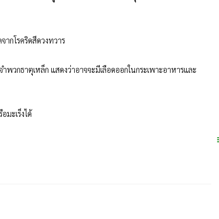
ดจากโรคริดสีดวงทวาร
เลือดจำพวกธาตุเหล็ก แสดงว่าอาจจะมีเลือดออกในกระเพาะอาหารและ
ือมะเร็งได้