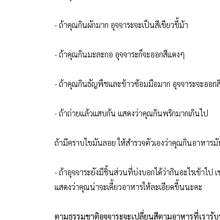
- ถ้าคุณกินผักมาก อุจจาระจะเป็นสีเขียวขี้ม้า
- ถ้าคุณกินมะละกอ อุจจาระก็จะออกสีแดงๆ
- ถ้าคุณกินธัญพืชและข้าวซ้อมมือมาก อุจจาระจะออก
- ถ้าถ่ายแล้วแสบก้น แสดงว่าคุณกินพริกมากเกินไป
ถ้ามีคราบไขมันลอย ให้สำรวจตัวเองว่าคุณกินอาหารมั
- ถ้าอุจจาระยังมีชิ้นส่วนที่บ่งบอกได้ว่ากินอะไรเข้าไ
แสดงว่าคุณน่าจะเคี้ยวอาหารให้ละเอียดขึ้นนะคะ
ตามธรรมชาติอุจจาระจะเปลี่ยนสีตามอาหารที่เรารับปร